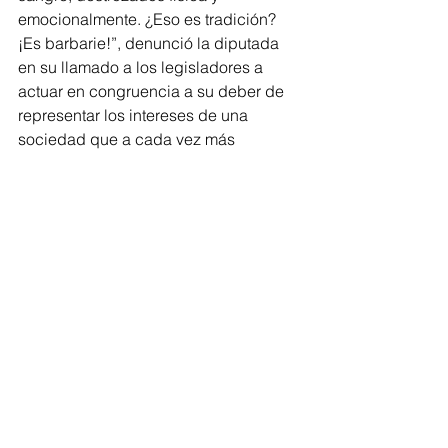
emocionalmente. ¿Eso es tradición? 
¡Es barbarie!”, denunció la diputada 
en su llamado a los legisladores a 
actuar en congruencia a su deber de 
representar los intereses de una 
sociedad que a cada vez más 
consciente y respetuosa de su entorno.
Arreola Ruiz lanzó un llamado a la 
conciencia colectiva y criticó la idea 
de que las tradiciones son inmutables: 
“las sociedades evolucionan. Lo que 
ayer se normalizó, hoy lo rechazamos. 
No necesitamos violencia para 
entretenernos”.
--
Congreso