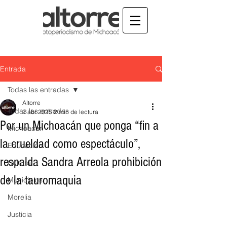
Entrada
Todas las entradas
Altorre
Todas las entradas
2 abr 2025
2 min de lectura
Por un Michoacán que ponga “fin a
Michoacán
la crueldad como espectáculo”,
Educación
respalda Sandra Arreola prohibición
Cultura
de la tauromaquia
Municipios
Morelia
Justicia