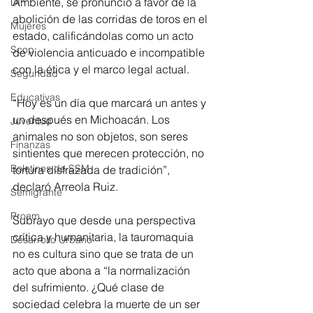
Ambiente, se pronunció a favor de la 
DIF
abolición de las corridas de toros en el 
Mujeres
estado, calificándolas como un acto 
Scop
de violencia anticuado e incompatible 
con la ética y el marco legal actual.  
Seguridad
Educativas
“Hoy es un día que marcará un antes y 
un después en Michoacán. Los 
Juventud
animales no son objetos, son seres 
Finanzas
sintientes que merecen protección, no 
Boletines de SSM
tortura disfrazada de tradición”, 
declaró Arreola Ruiz. 
Semigrante
Proam
Subrayo que desde una perspectiva 
crítica y humanitaria, la tauromaquia 
Desarrollo Urbano
no es cultura sino que se trata de un 
acto que abona a “la normalización 
del sufrimiento. ¿Qué clase de 
sociedad celebra la muerte de un ser 