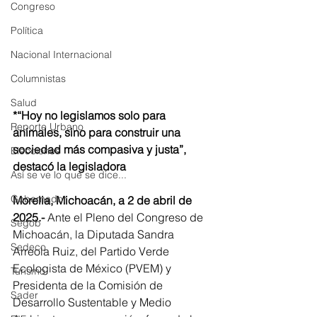
Congreso
Política
Nacional Internacional
Columnistas
Salud
*“Hoy no legislamos solo para 
Reporte Urbano
animales, sino para construir una 
sociedad más compasiva y justa”, 
Elecciones
destacó la legisladora
Así se ve lo que se dice...
Gobernador
Morelia, Michoacán, a 2 de abril de 
2025.-
 Ante el Pleno del Congreso de 
Segob
Michoacán, la Diputada Sandra 
Sedeco
Arreola Ruiz, del Partido Verde 
Ecologista de México (PVEM) y 
Turismo
Presidenta de la Comisión de 
Sader
Desarrollo Sustentable y Medio 