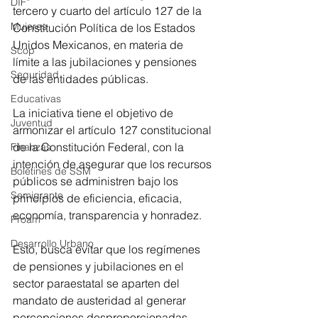
DIF
tercero y cuarto del artículo 127 de la 
Mujeres
Constitución Política de los Estados 
Unidos Mexicanos, en materia de 
Scop
límite a las jubilaciones y pensiones 
Seguridad
de las entidades públicas.
Educativas
La iniciativa tiene el objetivo de 
Juventud
armonizar el artículo 127 constitucional 
de la Constitución Federal, con la 
Finanzas
intención de asegurar que los recursos 
Boletines de SSM
públicos se administren bajo los 
Semigrante
principios de eficiencia, eficacia, 
economía, transparencia y honradez. 
Proam
Desarrollo Urbano
Esto, busca evitar que los regímenes 
de pensiones y jubilaciones en el 
sector paraestatal se aparten del 
mandato de austeridad al generar 
percepciones desproporcionadas.