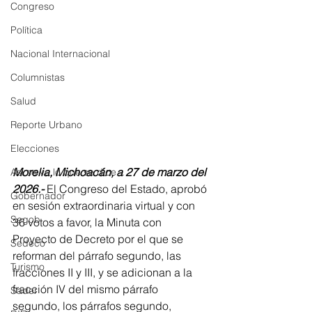
Congreso
Política
Nacional Internacional
Columnistas
Salud
Reporte Urbano
Elecciones
Morelia, Michoacán, a 27 de marzo del 
Así se ve lo que se dice...
2026.-
 El Congreso del Estado, aprobó 
Gobernador
en sesión extraordinaria virtual y con 
Segob
36 votos a favor, la Minuta con 
Proyecto de Decreto por el que se 
Sedeco
reforman del párrafo segundo, las 
Turismo
fracciones II y III, y se adicionan a la 
fracción IV del mismo párrafo 
Sader
segundo, los párrafos segundo, 