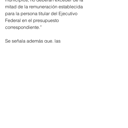
mitad de la remuneración establecida 
para la persona titular del Ejecutivo 
Federal en el presupuesto 
correspondiente.”
Se señala además que, las 
disposiciones e instrumentos jurídicos 
que regulen la relación laboral, no 
podrán establecer condiciones que 
superan el límite establecido en el 
párrafo que antecede y que quedan 
excluidas de lo previsto en el segundo 
párrafo de esta fracción: las fuerzas 
Armadas; las jubilaciones o pensiones 
que se constituyan a partir de las 
aportaciones voluntarias a los 
sistemas de ahorro para el retiro 
basados en cuentas individuales; las 