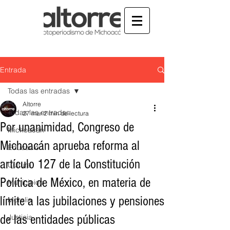
Entrada
Todas las entradas
Altorre
Todas las entradas
27 mar
2 min de lectura
Por unanimidad, Congreso de
Michoacán
Michoacán aprueba reforma al
Educación
artículo 127 de la Constitución
Cultura
Política de México, en materia de
Municipios
límite a las jubilaciones y pensiones
Morelia
de las entidades públicas
Justicia