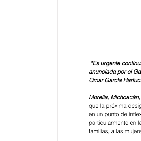
 *Es urgente continuar la articulación de esfuerzos en el estado con la estrategia 
anunciada por el Gab
Omar García Harfuch
Morelia, Michoacán, 
que la próxima desi
en un punto de infle
particularmente en l
familias, a las muje