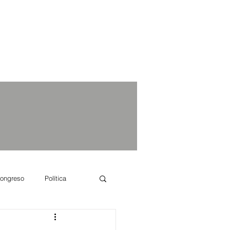
ongreso
Política
e se dice...