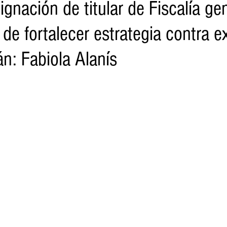
gnación de titular de Fiscalía ge
de fortalecer estrategia contra e
o
Turismo
Sader
DIF
Mujeres
Scop
Segu
n: Fabiola Alanís
nes de SSM
Semigrante
Proam
Desarrollo Urbano