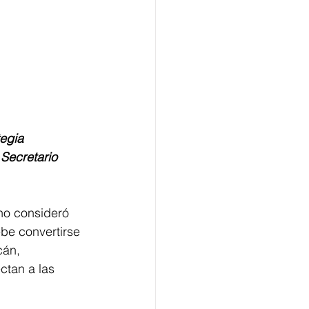
Secretario 
no consideró 
be convertirse 
cán, 
ctan a las 