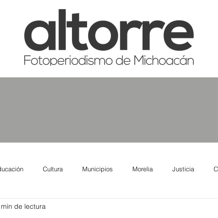
ducación
Cultura
Municipios
Morelia
Justicia
C
 min de lectura
tas
Salud
Reporte Urbano
Elecciones
Así se ve lo qu