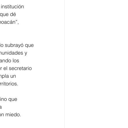
nstitución 
 que dé 
hoacán”, 
do subrayó que 
munidades y 
ando los 
 el secretario 
mpla un 
ritorios.
sino que 
a 
on miedo. 
 