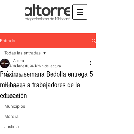
Entrada
Todas las entradas
Altorre
Todas las entradas
18 ene 2024
1 min de lectura
Próxima semana Bedolla entrega 5
Michoacán
mil bases a trabajadores de la
Educación
educación
Cultura
Municipios
Morelia
Justicia