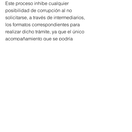
Este proceso inhibe cualquier 
posibilidad de corrupción al no 
solicitarse, a través de intermediarios, 
los formatos correspondientes para 
realizar dicho trámite, ya que el único 
acompañamiento que se podría 
gestionar es con la Dirección General 
de Gobierno Digital.
Michoacán
Gobernador
Comentarios
Escribir un comentario...