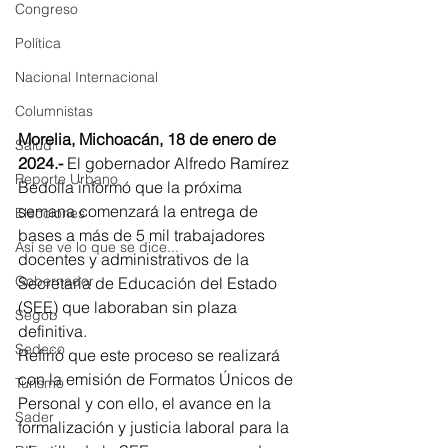
Congreso
Política
Nacional Internacional
Columnistas
Morelia, Michoacán, 18 de enero de 
Salud
2024.-
 El gobernador Alfredo Ramírez 
Reporte Urbano
Bedolla informó que la próxima 
semana comenzará la entrega de 
Elecciones
bases a más de 5 mil trabajadores 
Así se ve lo que se dice...
docentes y administrativos de la 
Gobernador
Secretaría de Educación del Estado 
(SEE) que laboraban sin plaza 
Segob
definitiva.
Sedeco
Refirió que este proceso se realizará 
con la emisión de Formatos Únicos de 
Turismo
Personal y con ello, el avance en la 
Sader
formalización y justicia laboral para la 