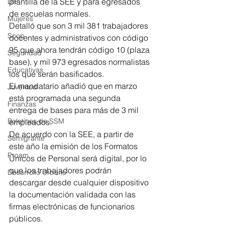
plantilla de la SEE y para egresados 
DIF
de escuelas normales.
Mujeres
Detalló que son 3 mil 381 trabajadores 
Scop
docentes y administrativos con código 
95 que ahora tendrán código 10 (plaza 
Seguridad
base), y mil 973 egresados normalistas 
Educativas
los que serán basificados. 
El mandatario añadió que en marzo 
Juventud
está programada una segunda 
Finanzas
entrega de bases para más de 3 mil 
Boletines de SSM
empleados.
De acuerdo con la SEE, a partir de 
Semigrante
este año la emisión de los Formatos 
Proam
Únicos de Personal será digital, por lo 
que los trabajadores podrán 
Desarrollo Urbano
descargar desde cualquier dispositivo 
la documentación validada con las 
firmas electrónicas de funcionarios 
públicos.