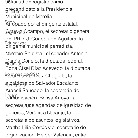
DIF
solicitud de registro como 
precandidato a la Presidencia 
Mujeres
Municipal de Morelia. 
Scop
Arropado por el dirigente estatal, 
Octavio Ocampo, el secretario general 
Seguridad
del PRD, J. Guadalupe Aguilera, la 
Educativas
dirigente municipal perredista, 
Minerva Bautista , el senador Antonio 
Juventud
García Conejo, la diputada federal, 
Finanzas
Edna Gisel Díaz Acevedo, la diputada 
Boletines de SSM
local, Lupita Díaz Chagolla, la 
alcaldesa de Salvador Escalante, 
Semigrante
Araceli Saucedo, la secretaria de 
Proam
comunicación, Brissa Arroyo, la 
secretaria de agendas de igualdad de 
Desarrollo Urbano
géneros, Verónica Naranjo, la 
secretaria de asuntos legislativos, 
Martha Lilia Cortés y el secretario de 
organización, Helder Valencia, entre 