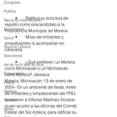
Congreso
Política
	•	Ratifica su solicitud de 
Nacional Internacional
registro como precandidato a la 
Columnistas
Presidencia Municipal de Morelia
	•	Miles de militantes y 
Salud
simpatizantes lo acompañan en 
Reporte Urbano
caravana
Elecciones
	•	¿Qué prefieren: un Morelia 
Así se ve lo que se dice...
como Michoacán o un Michoacán 
Gobernador
como Morelia?, destaca
Morelia, Michoacán; 13 de enero de 
Segob
2024.- En un ambiente de fiesta, miles 
Sedeco
de militantes y simpatizantes del PRD, 
recibieron a Alfonso Martínez Alcázar, 
Turismo
quien acudió a las oficinas del Comité 
Sader
Estatal del Sol Azteca, para ratificar su 