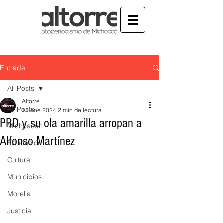
Entrada
All Posts
Altorre
All Posts
13 ene 2024
2 min de lectura
PRD y su ola amarilla arropan a
Michoacán
Alfonso Martínez
Educación
Cultura
Municipios
Morelia
Justicia