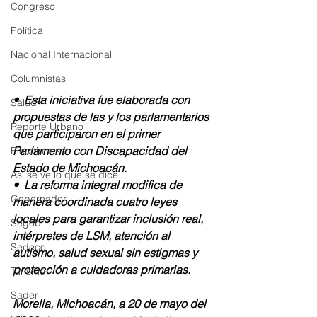
Congreso
Política
Nacional Internacional
Columnistas
•⁠  ⁠Esta iniciativa fue elaborada con 
Salud
propuestas de las y los parlamentarios 
Reporte Urbano
que participaron en el primer 
Parlamento con Discapacidad del 
Elecciones
Estado de Michoacán.
Así se ve lo que se dice...
•⁠  ⁠La reforma integral modifica de 
Gobernador
manera coordinada cuatro leyes 
locales para garantizar inclusión real, 
Segob
intérpretes de LSM, atención al 
Sedeco
autismo, salud sexual sin estigmas y 
protección a cuidadoras primarias.
Turismo
Sader
Morelia, Michoacán, a 20 de mayo del 