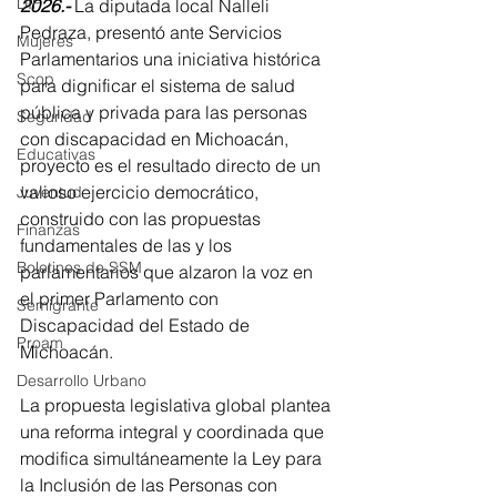
DIF
2026.-
 La diputada local Nalleli 
Pedraza, presentó ante Servicios 
Mujeres
Parlamentarios una iniciativa histórica 
Scop
para dignificar el sistema de salud 
pública y privada para las personas 
Seguridad
con discapacidad en Michoacán, 
Educativas
proyecto es el resultado directo de un 
valioso ejercicio democrático, 
Juventud
construido con las propuestas 
Finanzas
fundamentales de las y los 
Boletines de SSM
parlamentarios que alzaron la voz en 
el primer Parlamento con 
Semigrante
Discapacidad del Estado de 
Proam
Michoacán. 
Desarrollo Urbano
La propuesta legislativa global plantea 
una reforma integral y coordinada que 
modifica simultáneamente la Ley para 
la Inclusión de las Personas con 