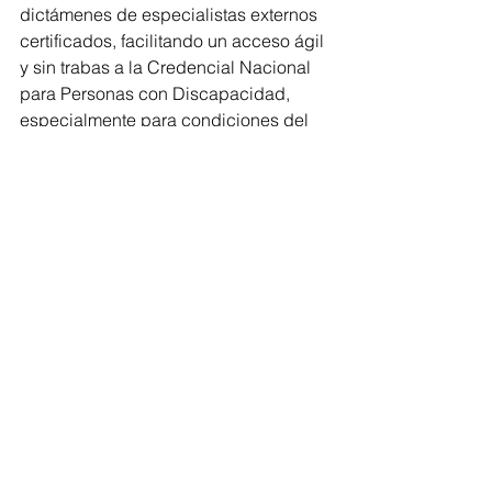
dictámenes de especialistas externos 
certificados, facilitando un acceso ágil 
y sin trabas a la Credencial Nacional 
para Personas con Discapacidad, 
especialmente para condiciones del 
neurodesarrollo y el espectro autista.
La morenista comentó que la 
humanización hospitalaria y 
acompañamiento neonatal se 
contempla en dicha reforma que 
prohíbe el aislamiento forzado 
garantizando el acompañamiento 
familiar permanente de 24 horas para 
internos con discapacidad. Además, 
de fijar un plazo de 24 meses para 
hacer accesible la infraestructura 
médica de diagnóstico y mandata la 
aplicación obligatoria del "Protocolo 