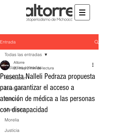
Entrada
Todas las entradas
Altorre
Todas las entradas
20 may
2 min de lectura
Presenta Nalleli Pedraza propuesta
Michoacán
para garantizar el acceso a
Educación
atención de médica a las personas
Cultura
con discapacidad
Municipios
Morelia
Justicia