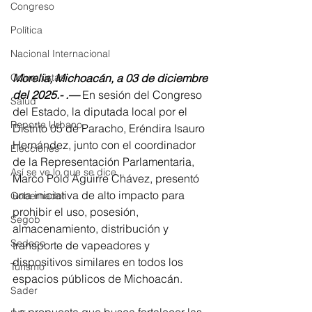
Congreso
Política
Nacional Internacional
Morelia, Michoacán, a 03 de diciembre 
Columnistas
del 2025.- .—
 En sesión del Congreso 
Salud
del Estado, la diputada local por el 
Reporte Urbano
Distrito 05 de Paracho, Eréndira Isauro 
Hernández, junto con el coordinador 
Elecciones
de la Representación Parlamentaria, 
Así se ve lo que se dice...
Marco Polo Aguirre Chávez, presentó 
una iniciativa de alto impacto para 
Gobernador
prohibir el uso, posesión, 
Segob
almacenamiento, distribución y 
Sedeco
transporte de vapeadores y 
dispositivos similares en todos los 
Turismo
espacios públicos de Michoacán. 
Sader
La propuesta que busca fortalecer las 