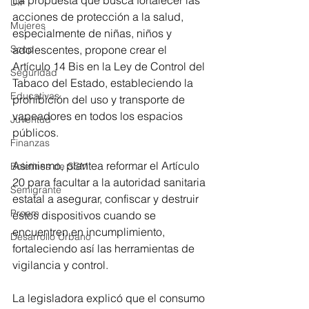
DIF
acciones de protección a la salud, 
Mujeres
especialmente de niñas, niños y 
adolescentes, propone crear el 
Scop
Artículo 14 Bis en la Ley de Control del 
Seguridad
Tabaco del Estado, estableciendo la 
Educativas
prohibición del uso y transporte de 
vapeadores en todos los espacios 
Juventud
públicos. 
Finanzas
Asimismo, plantea reformar el Artículo 
Boletines de SSM
20 para facultar a la autoridad sanitaria 
Semigrante
estatal a asegurar, confiscar y destruir 
Proam
estos dispositivos cuando se 
encuentren en incumplimiento, 
Desarrollo Urbano
fortaleciendo así las herramientas de 
vigilancia y control.
La legisladora explicó que el consumo 