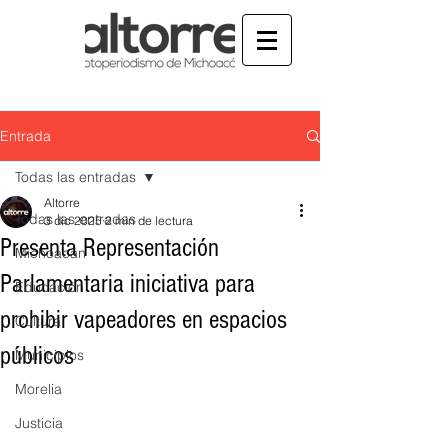
Entrada
Todas las entradas
Altorre
Todas las entradas
3 dic 2025
2 min de lectura
Presenta Representación
Michoacán
Parlamentaria iniciativa para
Educación
prohibir vapeadores en espacios
Cultura
públicos
Municipios
Morelia
Justicia