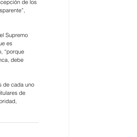
ecepción de los 
sparente”, 
 el Supremo 
ue es 
o, “porque 
unca, debe 
s de cada uno 
tulares de 
oridad, 