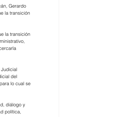
cán, Gerardo 
 la transición 
 la transición 
nistrativo, 
cercarla 
Judicial 
cial del 
para lo cual se 
, diálogo y 
 política, 