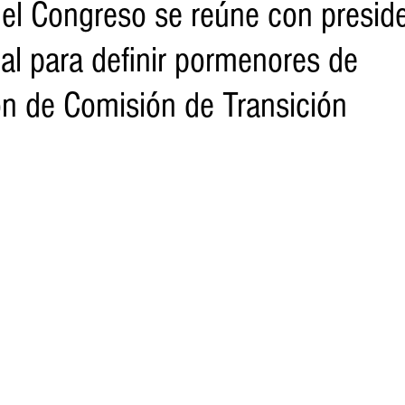
del Congreso se reúne con preside
al para definir pormenores de
o
Turismo
Sader
DIF
Mujeres
Scop
Segu
n de Comisión de Transición
nes de SSM
Semigrante
Proam
Desarrollo Urbano