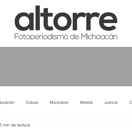
ducación
Cultura
Municipios
Morelia
Justicia
C
2 min de lectura
tas
Salud
Reporte Urbano
Elecciones
Así se ve lo qu