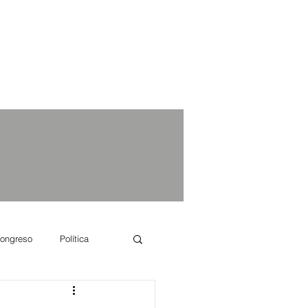
ongreso
Política
e se dice...