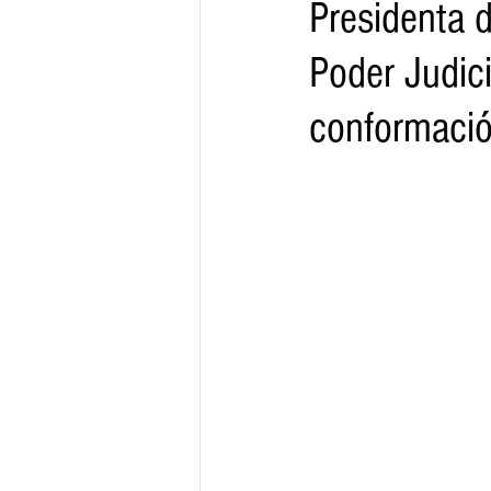
Presidenta 
Poder Judici
Gobernador
Segob
Sedec
conformació
Juventud
Finanzas
Boleti