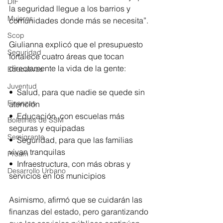
DIF
la seguridad llegue a los barrios y 
Mujeres
comunidades donde más se necesita”.
Scop
Giulianna explicó que el presupuesto 
Seguridad
fortalece cuatro áreas que tocan 
directamente la vida de la gente:
Educativas
Juventud
•⁠  ⁠Salud, para que nadie se quede sin 
Finanzas
atención
•⁠  ⁠Educación, con escuelas más 
Boletines de SSM
seguras y equipadas
Semigrante
•⁠  ⁠Seguridad, para que las familias 
vivan tranquilas
Proam
•⁠  ⁠Infraestructura, con más obras y 
Desarrollo Urbano
servicios en los municipios
Asimismo, afirmó que se cuidarán las 
finanzas del estado, pero garantizando 