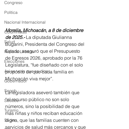
Congreso
Política
Nacional Internacional
Morelia, Michoacán, a 8 de diciembre 
Columnistas
de 2025.- 
La diputada Giulianna 
Salud
Bugarini, Presidenta del Congreso del 
Estado, aseguró que el Presupuesto 
Reporte Urbano
de Egresos 2026, aprobado por la 76 
Elecciones
Legislatura, “fue diseñado con el solo 
Así se ve lo que se dice...
propósito de que cada familia en 
Michoacán viva mejor”.
Gobernador
Segob
La legisladora aseveró también que 
“el recurso público no son solo 
Sedeco
números, sino la posibilidad de que 
Turismo
más niñas y niños reciban educación 
digna, que las familias cuenten con 
Sader
servicios de salud más cercanos y que 