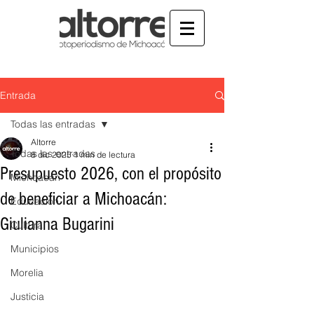
Entrada
Todas las entradas
Altorre
Todas las entradas
8 dic 2025
1 min de lectura
Presupuesto 2026, con el propósito
Michoacán
de beneficiar a Michoacán:
Educación
Giulianna Bugarini
Cultura
Municipios
Morelia
Justicia