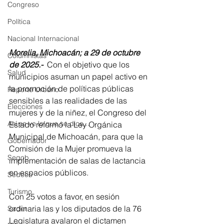
Congreso
Política
Nacional Internacional
Morelia, Michoacán; a 29 de octubre 
Columnistas
de 2025.- 
 Con el objetivo que los 
Salud
municipios asuman un papel activo en 
la promoción de políticas públicas 
Reporte Urbano
sensibles a las realidades de las 
Elecciones
mujeres y de la niñez, el Congreso del 
Así se ve lo que se dice...
Estado reformó la Ley Orgánica 
Municipal de Michoacán, para que la 
Gobernador
Comisión de la Mujer promueva la 
Segob
implementación de salas de lactancia 
en espacios públicos.  
Sedeco
Turismo
Con 25 votos a favor, en sesión 
ordinaria las y los diputados de la 76 
Sader
Legislatura avalaron el dictamen 