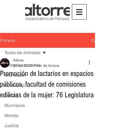
Entrada
Todas las entradas
Altorre
Todas las entradas
29 oct 2025
1 min de lectura
Promoción de lactarios en espacios
Michoacán
públicos, facultad de comisiones
Educación
edilicias de la mujer: 76 Legislatura
Cultura
Municipios
Morelia
Justicia