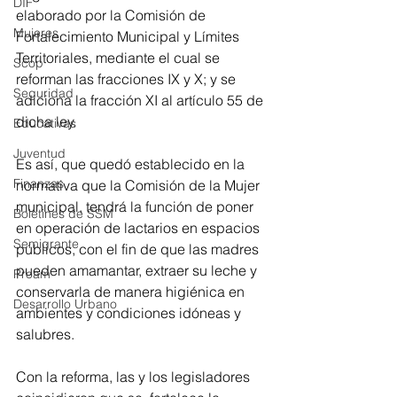
DIF
elaborado por la Comisión de 
Mujeres
Fortalecimiento Municipal y Límites 
Territoriales, mediante el cual se 
Scop
reforman las fracciones IX y X; y se 
Seguridad
adiciona la fracción XI al artículo 55 de 
dicha ley.  
Educativas
Juventud
Es así, que quedó establecido en la 
Finanzas
normativa que la Comisión de la Mujer 
municipal, tendrá la función de poner 
Boletines de SSM
en operación de lactarios en espacios 
Semigrante
públicos, con el fin de que las madres 
pueden amamantar, extraer su leche y 
Proam
conservarla de manera higiénica en 
Desarrollo Urbano
ambientes y condiciones idóneas y 
salubres. 
Con la reforma, las y los legisladores 