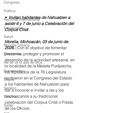
Congreso
Política
•⁠  ⁠Invitan habitantes de Nahuatzen a 
Nacional Internacional
asistir 6 y 7 de junio a Celebración del 
Columnistas
Corpus Cristi
Salud
Morelia, Michoacán, 03 de junio de 
Reporte Urbano
2026.- 
Con el objetivo de fomentar, 
preservar, proteger y promover el 
Elecciones
desarrollo de la actividad artesanal, en 
Así se ve lo que se dice...
la localidad de la Meseta Purépecha, 
Gobernador
los diputados de la 76 Legislatura 
recibieron en el Congreso del Estado 
Segob
a los habitantes de Nahuatzen para 
Sedeco
dar a conocer e invitar a las y los 
michoacanos a su tradicional 
Turismo
celebración del Corpus Cristi o Fiesta 
Sader
de los Oficios.