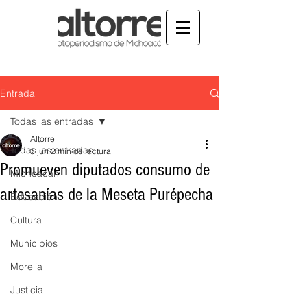
Entrada
Todas las entradas
Altorre
Todas las entradas
3 jun
2 min de lectura
Promueven diputados consumo de
Michoacán
artesanías de la Meseta Purépecha
Educación
Cultura
Municipios
Morelia
Justicia