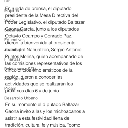
DIF
En rueda de prensa, el diputado 
Mujeres
presidente de la Mesa Directiva del 
Scop
Poder Legislativo, el diputado Baltazar 
Gaona García, junto a los diputados 
Seguridad
Octavio Ocampo y Conrado Paz, 
Educativas
dieron la bienvenida al presidente 
municipal Nahuatzen, Sergio Antonio 
Juventud
Puntos Molina, quien acompañado de 
Finanzas
las comisiones representativos de los 
Boletines de SSM
cinco oficios emblemáticos de la 
región, dieron a conocer las 
Semigrante
actividades que se realizarán los 
Proam
próximos días 6 y de junio.
Desarrollo Urbano
En su momento el diputado Baltazar 
Gaona invitó a las y los michoacanos a 
asistir a esta festividad llena de 
tradición, cultura, fe y música, “como 