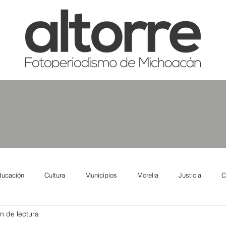
ducación
Cultura
Municipios
Morelia
Justicia
C
n de lectura
tas
Salud
Reporte Urbano
Elecciones
Así se ve lo qu