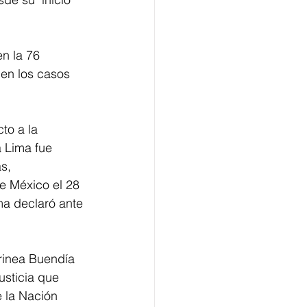
n la 76 
 en los casos 
to a la 
a Lima fue 
s, 
e México el 28 
ma declaró ante 
Irinea Buendía 
usticia que 
 la Nación 