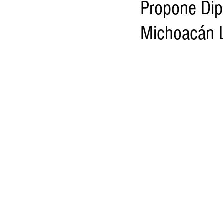
Propone Dip
Michoacán 
Gobernador
Segob
Sedec
Juventud
Finanzas
Boleti