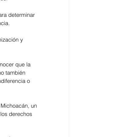
ara determinar 
ncia.
mización y 
onocer que la 
no también 
ndiferencia o 
e Michoacán, un 
 los derechos 