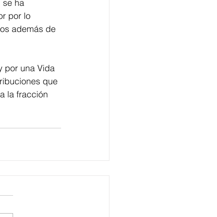
 se ha 
r por lo 
casos además de 
ey por una Vida 
tribuciones que 
 la fracción 