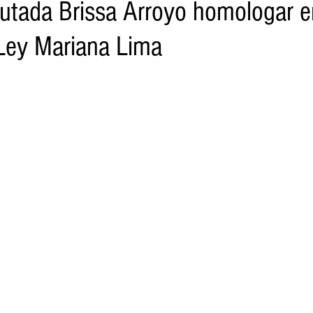
utada Brissa Arroyo homologar e
Ley Mariana Lima
o
Turismo
Sader
DIF
Mujeres
Scop
Segu
nes de SSM
Semigrante
Proam
Desarrollo Urbano