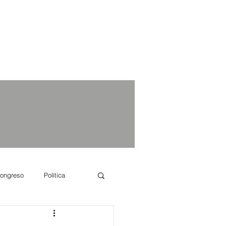
ongreso
Política
e se dice...