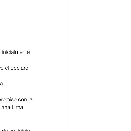
 inicialmente 
s él declaró 
a 
romiso con la 
riana Lima 
de su  inicio 