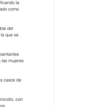
ficando la 
gado como 
ble del 
 la que se 
esentantes 
 las mujeres 
os casos de 
nicidio, con 
tos.