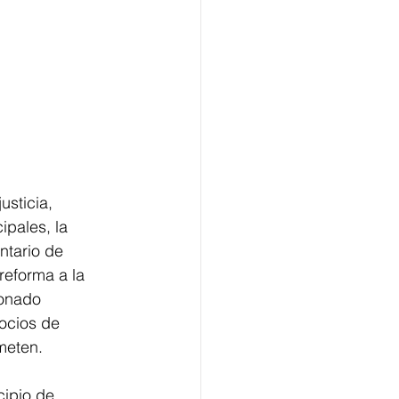
usticia, 
ipales, la 
ntario de 
reforma a la 
onado 
ocios de 
meten.
cipio de 