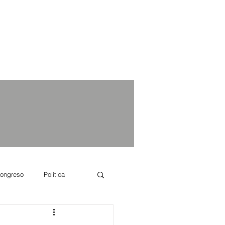
ongreso
Política
e se dice...