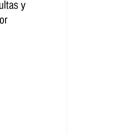
ultas y
or
ridad
Educativas