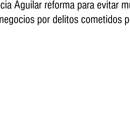
ia Aguilar reforma para evitar m
 negocios por delitos cometidos p
o
Turismo
Sader
DIF
Mujeres
Scop
Segu
nes de SSM
Semigrante
Proam
Desarrollo Urbano