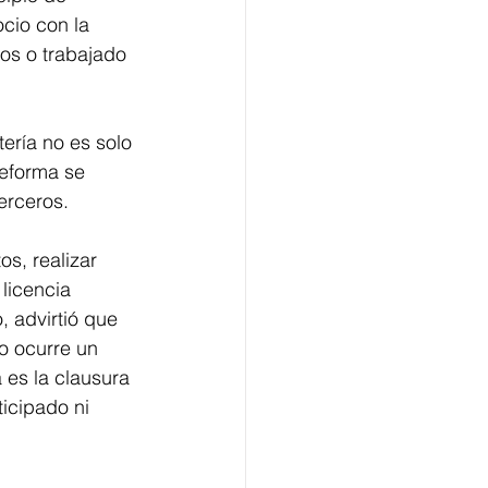
cio con la 
mos o trabajado 
ería no es solo 
reforma se 
erceros.
s, realizar 
licencia 
 advirtió que 
o ocurre un 
 es la clausura 
icipado ni 