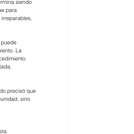
ermina siendo 
ue para 
irreparables, 
o puede 
iento. La 
cedimiento 
tada, 
ado precisó que 
punidad, sino 
sta 