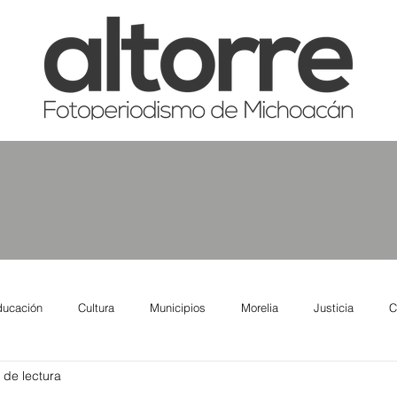
ducación
Cultura
Municipios
Morelia
Justicia
C
 de lectura
tas
Salud
Reporte Urbano
Elecciones
Así se ve lo qu