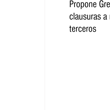
Propone Grec
clausuras a
Gobernador
Segob
Sedec
terceros
Juventud
Finanzas
Boleti