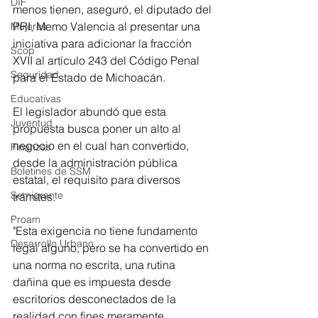
DIF
menos tienen, aseguró, el diputado del 
PRI, Memo Valencia al presentar una 
Mujeres
iniciativa para adicionar la fracción 
Scop
XVII al artículo 243 del Código Penal 
Seguridad
para el Estado de Michoacán. 
Educativas
El legislador abundó que esta 
Juventud
propuesta busca poner un alto al 
negocio en el cual han convertido, 
Finanzas
desde la administración pública 
Boletines de SSM
estatal, el requisito para diversos 
Semigrante
trámites.
Proam
"Esta exigencia no tiene fundamento 
Desarrollo Urbano
legal alguno, pero se ha convertido en 
una norma no escrita, una rutina 
dañina que es impuesta desde 
escritorios desconectados de la 
realidad con fines meramente 