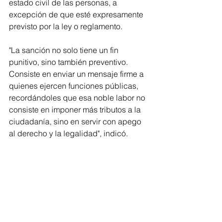
estado civil de las personas, a 
excepción de que esté expresamente 
previsto por la ley o reglamento.
"La sanción no solo tiene un fin 
punitivo, sino también preventivo. 
Consiste en enviar un mensaje firme a 
quienes ejercen funciones públicas, 
recordándoles que esa noble labor no 
consiste en imponer más tributos a la 
ciudadanía, sino en servir con apego 
al derecho y la legalidad", indicó. 
El diputado priista finalmente comentó 
que esta reforma no debe verse solo 
como un castigo al funcionario, sino 
como un acto de defensa a la 
ciudadanía.