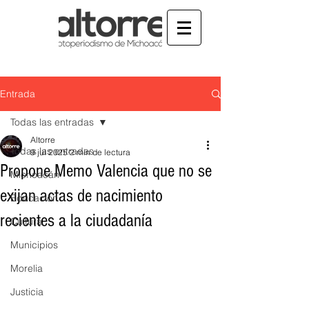
Entrada
Todas las entradas
Altorre
Todas las entradas
9 jul 2025
2 min de lectura
Propone Memo Valencia que no se
Michoacán
exijan actas de nacimiento
Educación
recientes a la ciudadanía
Cultura
Municipios
Morelia
Justicia