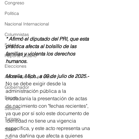
Congreso
Política
Nacional Internacional
Columnistas
* Afirmó el diputado del PRI, que esta 
Salud
práctica afecta al bolsillo de las 
familias y violenta los derechos 
Reporte Urbano
humanos. 
Elecciones
Morelia, Mich., a 09 de julio de 2025.-
Así se ve lo que se dice...
No se debe exigir desde la 
Gobernador
administración pública a la 
Segob
ciudadanía la presentación de actas 
de nacimiento con "fechas recientes", 
Sedeco
ya que por sí solo este documento de 
Turismo
identidad no tiene una vigencia 
específica, y este acto representa una 
Sader
rutina dañina que afecta a quienes 