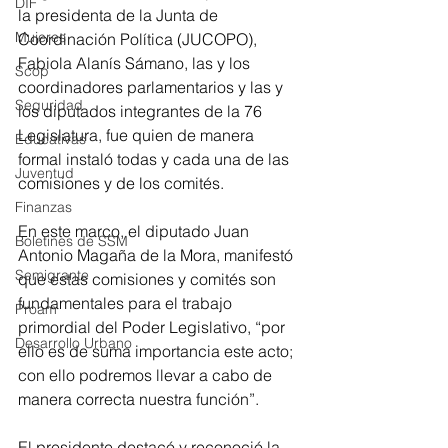
DIF
la presidenta de la Junta de 
Mujeres
Coordinación Política (JUCOPO), 
Fabiola Alanís Sámano, las y los 
Scop
coordinadores parlamentarios y las y 
Seguridad
los diputados integrantes de la 76 
Legislatura, fue quien de manera 
Educativas
formal instaló todas y cada una de las 
Juventud
comisiones y de los comités.
Finanzas
En este marco, el diputado Juan 
Boletines de SSM
Antonio Magaña de la Mora, manifestó 
Semigrante
que estas comisiones y comités son 
fundamentales para el trabajo 
Proam
primordial del Poder Legislativo, “por 
Desarrollo Urbano
ello es de suma importancia este acto; 
con ello podremos llevar a cabo de 
manera correcta nuestra función”.
El presidente destacó y reconoció la 