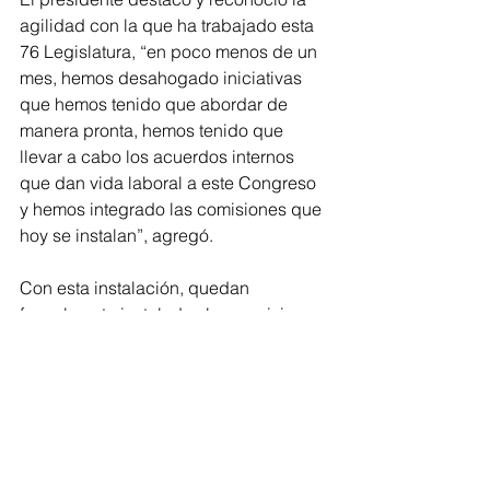
agilidad con la que ha trabajado esta 
76 Legislatura, “en poco menos de un 
mes, hemos desahogado iniciativas 
que hemos tenido que abordar de 
manera pronta, hemos tenido que 
llevar a cabo los acuerdos internos 
que dan vida laboral a este Congreso 
y hemos integrado las comisiones que 
hoy se instalan”, agregó.
Con esta instalación, quedan 
formalmente instaladas las comisiones 
y los comités para que se le dé 
continuidad y formalidad a los trabajos 
de recepción, análisis, discusión y 
dictamen en este Congreso del Estado 
de Michoacán.
Congreso