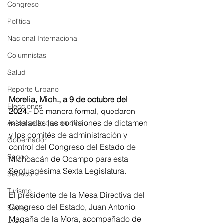
Congreso
Política
Nacional Internacional
Columnistas
Salud
Reporte Urbano
Morelia, Mich., a 9 de octubre del 
Elecciones
2024.- 
De manera formal, quedaron 
instaladas las comisiones de dictamen 
Así se ve lo que se dice...
y los comités de administración y 
Gobernador
control del Congreso del Estado de 
Segob
Michoacán de Ocampo para esta 
Septuagésima Sexta Legislatura.
Sedeco
Turismo
El presidente de la Mesa Directiva del 
Congreso del Estado, Juan Antonio 
Sader
Magaña de la Mora, acompañado de 