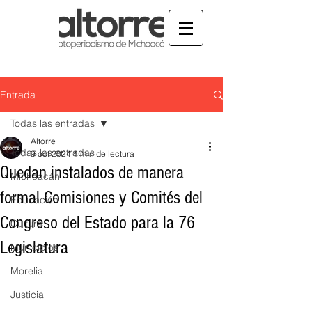
Entrada
Todas las entradas
Altorre
Todas las entradas
9 oct 2024
1 min de lectura
Quedan instalados de manera
Michoacán
formal Comisiones y Comités del
Educación
Congreso del Estado para la 76
Cultura
Legislatura
Municipios
Morelia
Justicia