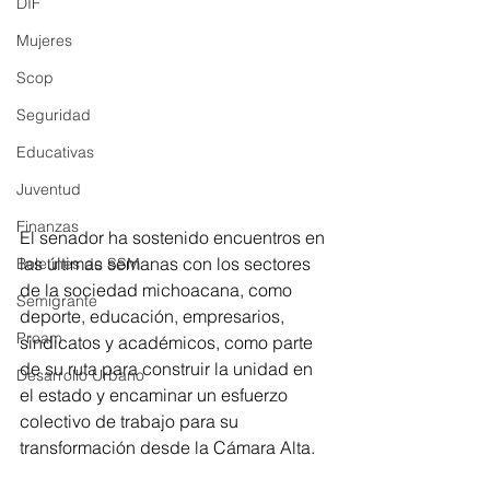
DIF
Mujeres
Scop
Seguridad
Educativas
Juventud
Finanzas
El senador ha sostenido encuentros en 
las últimas semanas con los sectores 
Boletines de SSM
de la sociedad michoacana, como 
Semigrante
deporte, educación, empresarios, 
Proam
sindicatos y académicos, como parte 
de su ruta para construir la unidad en 
Desarrollo Urbano
el estado y encaminar un esfuerzo 
colectivo de trabajo para su 
transformación desde la Cámara Alta. 