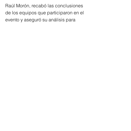
Raúl Morón, recabó las conclusiones 
de los equipos que participaron en el 
evento y aseguró su análisis para 
construir una iniciativa que modifique 
la Ley General de Salud Pública, 
propuesta que manejará temas como 
la universalización de los servicios, 
agilizar trámites y dotar de recursos, 
equipamiento y medicamento al sector. 
Finalmente, aseguró que parte 
importante del mejoramiento de la 
salud pública en México y Michoacán, 
debe pasar por brindar mejores 
condiciones laborales a las y los 
trabajadores y aprovechó para 
externar su reconocimiento para la 
loable labor que día a día 