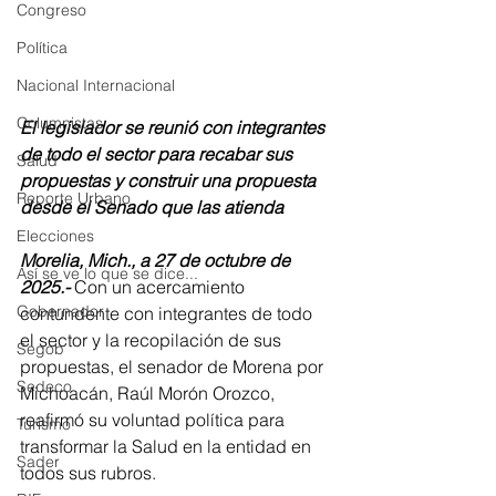
Congreso
Política
Nacional Internacional
Columnistas
El legislador se reunió con integrantes 
de todo el sector para recabar sus 
Salud
propuestas y construir una propuesta 
Reporte Urbano
desde el Senado que las atienda 
Elecciones
Morelia, Mich., a 27 de octubre de 
Así se ve lo que se dice...
2025.- 
Con un acercamiento 
Gobernador
contundente con integrantes de todo 
el sector y la recopilación de sus 
Segob
propuestas, el senador de Morena por 
Sedeco
Michoacán, Raúl Morón Orozco, 
reafirmó su voluntad política para 
Turismo
transformar la Salud en la entidad en 
Sader
todos sus rubros. 