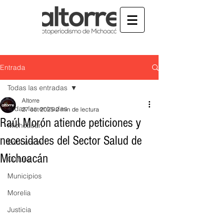
Entrada
Todas las entradas
Altorre
Todas las entradas
27 oct 2025
2 min de lectura
Raúl Morón atiende peticiones y
Michoacán
necesidades del Sector Salud de
Educación
Michoacán
Cultura
Municipios
Morelia
Justicia