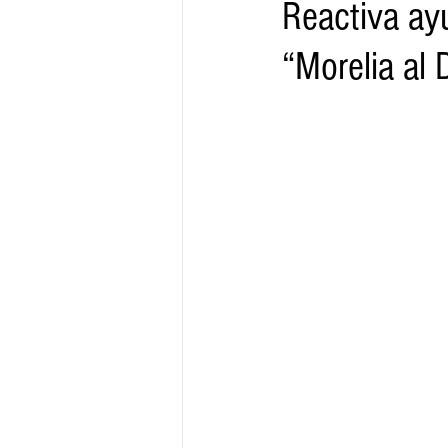
Reactiva ay
“Morelia al 
Gobernador
Segob
Sedec
Juventud
Finanzas
Boleti