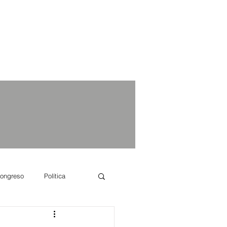
ongreso
Política
e se dice...