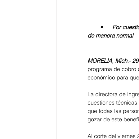
	•	Por cuestiones técnicas el servicio se detuvo el viernes pero ya está operando 
de manera normal 
MORELIA, Mich.- 29 
programa de cobro d
económico para que 
La directora de ingr
cuestiones técnicas
que todas las perso
gozar de este benefi
Al corte del viernes