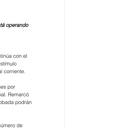
tinúa con el 
stímulo 
 corriente.
nes por 
mal. Remarcó 
robada podrán 
 número de 