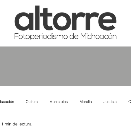
ducación
Cultura
Municipios
Morelia
Justicia
C
1 min de lectura
tas
Salud
Reporte Urbano
Elecciones
Así se ve lo qu