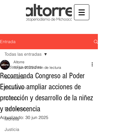
Entrada
Todas las entradas
Altorre
Todas las entradas
19 jun 2025
2 min de lectura
Recomienda Congreso al Poder
Michoacán
Ejecutivo ampliar acciones de
Educación
protección y desarrollo de la niñez
Cultura
y adolescencia
Municipios
Actualizado:
30 jun 2025
Morelia
Justicia