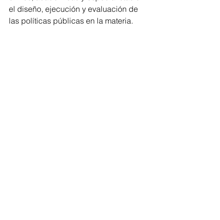
el diseño, ejecución y evaluación de 
las políticas públicas en la materia.
Así como, establecer un sistema 
estatal permanente de seguimiento y 
evaluación, sustentado en indicadores 
cuantitativos y cualitativos, que 
permitan conocer de forma continua el 
impacto real de las políticas públicas 
en áreas prioritarias como salud, 
educación, protección social e 
inclusión.
Congreso
Comentarios