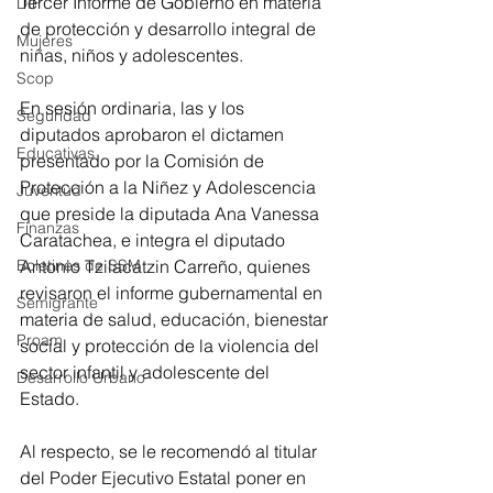
Tercer Informe de Gobierno en materia 
DIF
de protección y desarrollo integral de 
Mujeres
niñas, niños y adolescentes.
Scop
En sesión ordinaria, las y los 
Seguridad
diputados aprobaron el dictamen 
Educativas
presentado por la Comisión de 
Protección a la Niñez y Adolescencia 
Juventud
que preside la diputada Ana Vanessa 
Finanzas
Caratachea, e integra el diputado 
Boletines de SSM
Antonio Tzilacatzin Carreño, quienes 
revisaron el informe gubernamental en 
Semigrante
materia de salud, educación, bienestar 
Proam
social y protección de la violencia del 
sector infantil y adolescente del 
Desarrollo Urbano
Estado.
Al respecto, se le recomendó al titular 
del Poder Ejecutivo Estatal poner en 