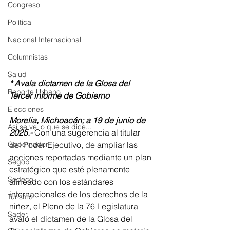
Congreso
Política
Nacional Internacional
Columnistas
Salud
* ⁠Avala dictamen de la Glosa del 
Reporte Urbano
Tercer informe de Gobierno
Elecciones
Morelia, Michoacán; a 19 de junio de 
Así se ve lo que se dice...
2025.-
Con una sugerencia al titular 
Gobernador
del Poder Ejecutivo, de ampliar las 
acciones reportadas mediante un plan 
Segob
estratégico que esté plenamente 
Sedeco
alineado con los estándares 
internacionales de los derechos de la 
Turismo
niñez, el Pleno de la 76 Legislatura 
Sader
avaló el dictamen de la Glosa del 