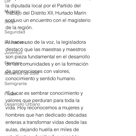
DIF
la diputada local por el Partido del 
Mujeres
Trabajo del Distrito XII, Hurtado Marín 
sostuvo un encuentro con el magisterio 
Scop
de la región.
Seguridad
Al hacer uso de la voz, la legisladora 
Educativas
destacó que las maestras y maestros 
Juventud
son pieza fundamental en el desarrollo 
Finanzas
de las comunidades y en la formación 
de generaciones con valores, 
Boletines de SSM
conocimiento y sentido humano.
Semigrante
“Educar es sembrar conocimiento y 
Proam
valores que perduran para toda la 
Desarrollo Urbano
vida. Hoy reconocemos a mujeres y 
hombres que han dedicado décadas 
enteras a transformar vidas desde las 
aulas, dejando huella en miles de 