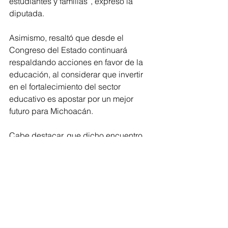
estudiantes y familias”, expresó la 
diputada.
Asimismo, resaltó que desde el 
Congreso del Estado continuará 
respaldando acciones en favor de la 
educación, al considerar que invertir 
en el fortalecimiento del sector 
educativo es apostar por un mejor 
futuro para Michoacán.
Cabe destacar, que dicho encuentro 
forma parte de las acciones que año 
con año la parlamentaria realiza para 
impulsar y reconocer la labor docente, 
agradeciendo su compromiso y 
entrega en las aulas.
Congreso