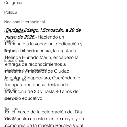
Congreso
Política
Nacional Internacional
Ciudad Hidalgo, Michoacán, a 29 de 
Columnistas
mayo de 2026.-
 Haciendo un 
Salud
homenaje a la vocación, dedicación y 
trabajo en la docencia, la diputada 
Reporte Urbano
Belinda Hurtado Marín, encabezó la 
Elecciones
entrega de reconocimientos a 
Así se ve lo que se dice...
maestras y maestros de Ciudad 
Hidalgo, Zinapécuaro, Queréndaro e 
Gobernador
Indaparapeo por su destacada 
Segob
trayectoria de 30 y hasta 40 años de 
servicio educativo.
Sedeco
Turismo
En el marco de la celebración del Día 
del Maestro en este mes de mayo, y en 
Sader
compañía de la maestra Rosalva Vidal, 