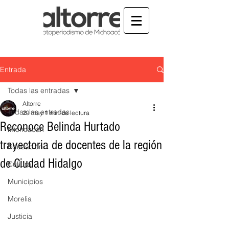
Entrada
Todas las entradas
Altorre
Todas las entradas
29 may
1 min de lectura
Reconoce Belinda Hurtado
Michoacán
trayectoria de docentes de la región
Educación
de Ciudad Hidalgo
Cultura
Municipios
Morelia
Justicia