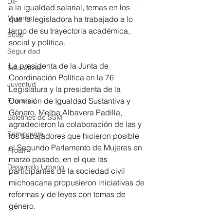
DIF
a la igualdad salarial, temas en los 
Mujeres
que la legisladora ha trabajado a lo 
largo de su trayectoria académica, 
Scop
social y política. 
Seguridad
La presidenta de la Junta de 
Educativas
Coordinación Política en la 76 
Juventud
Legislatura y la presidenta de la 
Comisión de Igualdad Sustantiva y 
Finanzas
Género, Melba Albavera Padilla, 
Boletines de SSM
agradecieron la colaboración de las y 
Semigrante
los trabajadores que hicieron posible 
el Segundo Parlamento de Mujeres en 
Proam
marzo pasado, en el que las 
Desarrollo Urbano
participantes de la sociedad civil 
michoacana propusieron iniciativas de 
reformas y de leyes con temas de 
género. 