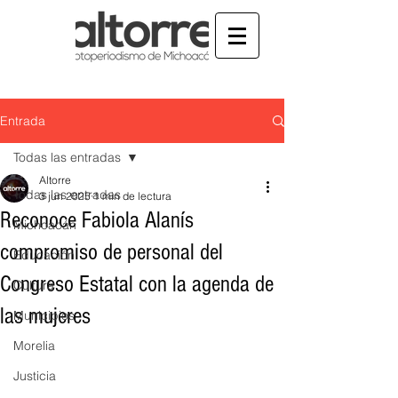
Entrada
Todas las entradas
Altorre
Todas las entradas
3 jun 2025
1 min de lectura
Reconoce Fabiola Alanís
Michoacán
compromiso de personal del
Educación
Congreso Estatal con la agenda de
Cultura
las mujeres
Municipios
Morelia
Justicia