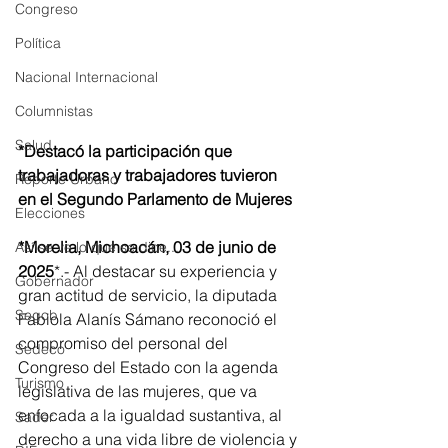
Congreso
Política
Nacional Internacional
Columnistas
Salud
*Destacó la participación que 
trabajadoras y trabajadores tuvieron 
Reporte Urbano
en el Segundo Parlamento de Mujeres
Elecciones
*Morelia, Michoacán, 03 de junio de 
Así se ve lo que se dice...
2025
*.- Al destacar su experiencia y 
Gobernador
gran actitud de servicio, la diputada 
Segob
Fabiola Alanís Sámano reconoció el 
compromiso del personal del 
Sedeco
Congreso del Estado con la agenda 
Turismo
legislativa de las mujeres, que va 
enfocada a la igualdad sustantiva, al 
Sader
derecho a una vida libre de violencia y 