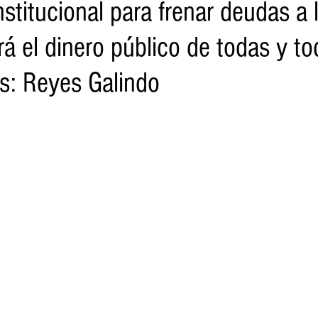
titucional para frenar deudas a 
rá el dinero público de todas y to
o
Turismo
Sader
DIF
Mujeres
Scop
Segu
: Reyes Galindo
nes de SSM
Semigrante
Proam
Desarrollo Urbano