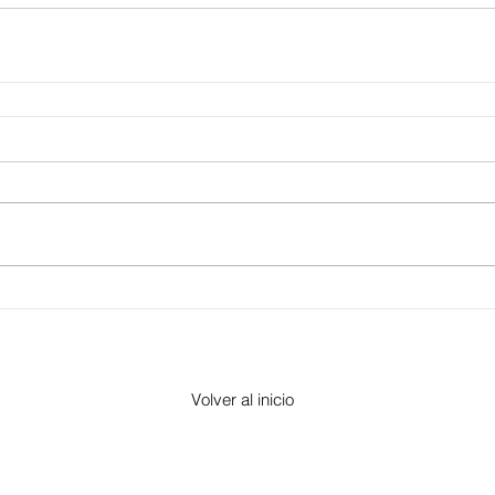
Volver al inicio
​Morelia, Michoacán -
contacto@altorre.com
© 2017 por "Altorre"