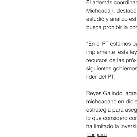
El además coordinad
Michoacán, destacó q
estudió y analizó es
busca prohibir la co
“En el PT estamos pa
implemente  esta ley
recursos de las próx
siguientes gobierno
líder del PT.
Reyes Galindo, agreg
michoacano en dicie
estrategia para ase
lo que consideró co
ha limitado la invers
Congreso