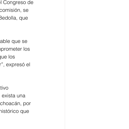
el Congreso de 
comisión, se 
Bedolla, que 
iable que se 
mprometer los 
ue los 
, expresó el 
tivo 
exista una 
ichoacán, por 
istórico que 