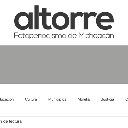
ducación
Cultura
Municipios
Morelia
Justicia
C
n de lectura
tas
Salud
Reporte Urbano
Elecciones
Así se ve lo qu