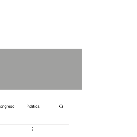
ongreso
Política
e se dice...