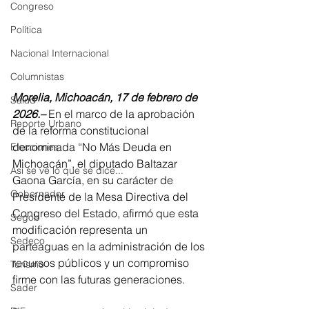
Congreso
Política
Nacional Internacional
Columnistas
Morelia, Michoacán, 17 de febrero de 
Salud
2026.–
 En el marco de la aprobación 
Reporte Urbano
de la reforma constitucional 
denominada “No Más Deuda en 
Elecciones
Michoacán”, el diputado Baltazar 
Así se ve lo que se dice...
Gaona García, en su carácter de 
Gobernador
Presidente de la Mesa Directiva del 
Congreso del Estado, afirmó que esta 
Segob
modificación representa un 
Sedeco
parteaguas en la administración de los 
recursos públicos y un compromiso 
Turismo
firme con las futuras generaciones.
Sader