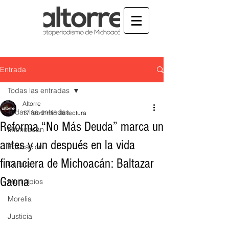
Entrada
Todas las entradas
Altorre
Todas las entradas
17 feb
2 min de lectura
Reforma “No Más Deuda” marca un
Michoacán
antes y un después en la vida
Educación
financiera de Michoacán: Baltazar
Cultura
Gaona
Municipios
Morelia
Justicia