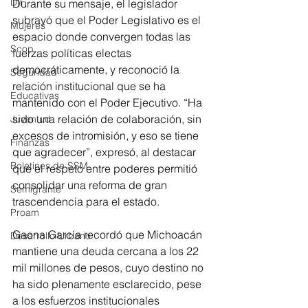
DIF
Durante su mensaje, el legislador 
subrayó que el Poder Legislativo es el 
Mujeres
espacio donde convergen todas las 
Scop
fuerzas políticas electas 
democráticamente, y reconoció la 
Seguridad
relación institucional que se ha 
Educativas
mantenido con el Poder Ejecutivo. “Ha 
sido una relación de colaboración, sin 
Juventud
excesos de intromisión, y eso se tiene 
Finanzas
que agradecer”, expresó, al destacar 
Boletines de SSM
que el respeto entre poderes permitió 
consolidar una reforma de gran 
Semigrante
trascendencia para el estado.
Proam
Gaona García recordó que Michoacán 
Desarrollo Urbano
mantiene una deuda cercana a los 22 
mil millones de pesos, cuyo destino no 
ha sido plenamente esclarecido, pese 
a los esfuerzos institucionales 