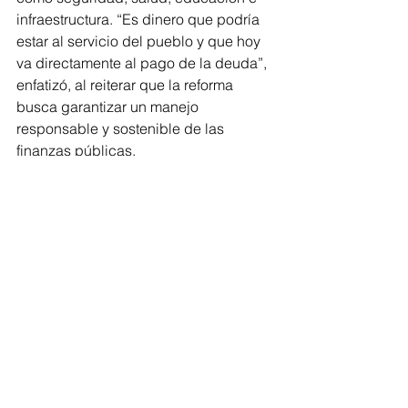
infraestructura. “Es dinero que podría 
estar al servicio del pueblo y que hoy 
va directamente al pago de la deuda”, 
enfatizó, al reiterar que la reforma 
busca garantizar un manejo 
responsable y sostenible de las 
finanzas públicas.
Finalmente, Baltazar Gaona García 
sostuvo que Michoacán puede 
avanzar sin recurrir al endeudamiento 
y llamó a consolidar un modelo de 
administración basado en la honradez 
y la disciplina presupuestal. “Sí se 
puede sacar adelante a Michoacán sin 
necesidad de deuda. Se necesita 
honradez y amor por esta tierra”, 
concluyó.