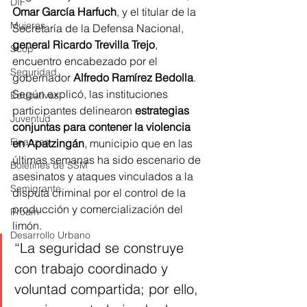
DIF
Omar García Harfuch
, y el titular de la 
Mujeres
Secretaría de la Defensa Nacional, 
general Ricardo Trevilla Trejo
, 
Scop
encuentro encabezado por el 
Seguridad
gobernador 
Alfredo Ramírez Bedolla
.
Según explicó, las instituciones 
Educativas
participantes delinearon 
estrategias 
Juventud
conjuntas para contener la violencia 
Finanzas
en Apatzingán
, municipio que en las 
últimas semanas ha sido escenario de 
Boletines de SSM
asesinatos y ataques vinculados a la 
Semigrante
disputa criminal por el control de la 
producción y comercialización del 
Proam
limón.
Desarrollo Urbano
“La seguridad se construye 
con trabajo coordinado y 
voluntad compartida; por ello, 