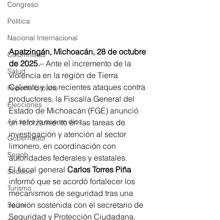
Congreso
Política
Nacional Internacional
Apatzingán, Michoacán, 28 de octubre 
Columnistas
de 2025.
– Ante el incremento de la 
Salud
violencia en la región de Tierra 
Caliente y los recientes ataques contra 
Reporte Urbano
productores, la Fiscalía General del 
Elecciones
Estado de Michoacán (FGE) anunció 
Así se ve lo que se dice...
un reforzamiento en las tareas de 
investigación y atención al sector 
Gobernador
limonero, en coordinación con 
Segob
autoridades federales y estatales.
El fiscal general 
Carlos Torres Piña
Sedeco
informó que se acordó fortalecer los 
Turismo
mecanismos de seguridad tras una 
reunión sostenida con el secretario de 
Sader
Seguridad y Protección Ciudadana, 