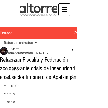
Entrada
Todas las entradas
Altorre
Todas las entradas
28 oct 2025
2 min de lectura
Refuerzan Fiscalía y Federación
Michoacán
acciones ante crisis de inseguridad
Educación
en el sector limonero de Apatzingán
Cultura
Municipios
Morelia
Justicia