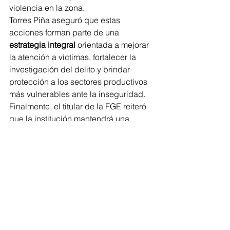
violencia en la zona.
Torres Piña aseguró que estas 
acciones forman parte de una 
estrategia integral
 orientada a mejorar 
la atención a víctimas, fortalecer la 
investigación del delito y brindar 
protección a los sectores productivos 
más vulnerables ante la inseguridad.
Finalmente, el titular de la FGE reiteró 
que la institución mantendrá una 
actuación basada en 
profesionalismo, 
transparencia y cercanía ciudadana
, 
especialmente en regiones como la 
Tierra Caliente, donde —dijo— “los 
retos son mayores y las exigencias de 
justicia, más urgentes”.
¿Quieres que le dé un 
enfoque más 
crítico o de análisis político
, por 
ejemplo subrayando la insuficiencia 