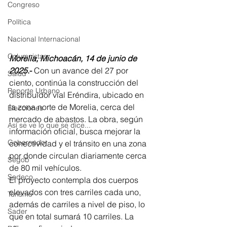
Congreso
Política
Nacional Internacional
Columnistas
Morelia, Michoacán, 14 de junio de 
2025
.- 
Con un avance del 27 por 
Salud
ciento, continúa la construcción del 
Reporte Urbano
distribuidor vial Eréndira, ubicado en 
la zona norte de Morelia, cerca del 
Elecciones
mercado de abastos. La obra, según 
Así se ve lo que se dice...
información oficial, busca mejorar la 
Gobernador
conectividad y el tránsito en una zona 
por donde circulan diariamente cerca 
Segob
de 80 mil vehículos.
Sedeco
El proyecto contempla dos cuerpos 
elevados con tres carriles cada uno, 
Turismo
además de carriles a nivel de piso, lo 
Sader
que en total sumará 10 carriles. La 