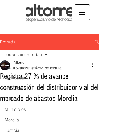
Entrada
Todas las entradas
Altorre
Todas las entradas
15 jun 2025
1 min de lectura
Registra 27 % de avance
Michoacán
construcción del distribuidor vial del
Educación
mercado de abastos Morelia
Cultura
Municipios
Morelia
Justicia