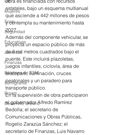
obra es financiada con recursos 
DIF
estatales, bajo un esquema multianual 
Mujeres
que asciende a 442 millones de pesos 
Scop
y contempla su mantenimiento hasta 
2027.
Seguridad
Además del componente vehicular, se 
Educativas
proyecta un espacio público de más 
de 6 mil metros cuadrados bajo el 
Juventud
puente. Este incluirá plazoletas, 
Finanzas
juegos infantiles, ciclovía, área de 
Boletines de SSM
skatepark, iluminación, cruces 
peatonales y un paradero para 
Semigrante
transporte público.
Proam
En la supervisión de obra participaron 
el gobernador Alfredo Ramírez 
Desarrollo Urbano
Bedolla; el secretario de 
Comunicaciones y Obras Públicas, 
Rogelio Zarazúa Sánchez; el 
secretario de Finanzas, Luis Navarro 