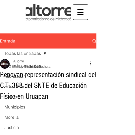
Entrada
Todas las entradas
Altorre
Todas las entradas
7 may
1 min de lectura
Renovan representación sindical del
Michoacán
C.T. 388 del SNTE de Educación
Educación
Física en Uruapan
Cultura
Municipios
Morelia
Justicia