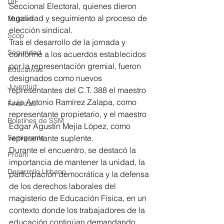
DIF
Seccional Electoral, quienes dieron 
legalidad y seguimiento al proceso de 
Mujeres
elección sindical.
Scop
Tras el desarrollo de la jornada y 
Seguridad
conforme a los acuerdos establecidos 
por la representación gremial, fueron 
Educativas
designados como nuevos 
Juventud
representantes del C.T. 388 el maestro 
Luis Antonio Ramírez Zalapa, como 
Finanzas
representante propietario, y el maestro 
Boletines de SSM
Edgar Agustín Mejía López, como 
representante suplente.
Semigrante
Durante el encuentro, se destacó la 
Proam
importancia de mantener la unidad, la 
Desarrollo Urbano
participación democrática y la defensa 
de los derechos laborales del 
magisterio de Educación Física, en un 
contexto donde los trabajadores de la 
educación continúan demandando 