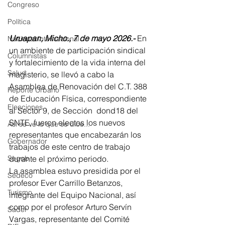
Congreso
Política
Uruapan, Micho., 7 de mayo 2026.-
 En 
Nacional Internacional
un ambiente de participación sindical 
Columnistas
y fortalecimiento de la vida interna del 
Salud
magisterio, se llevó a cabo la 
Asamblea de Renovación del C.T. 388 
Reporte Urbano
de Educación Física, correspondiente 
Elecciones
al Sector 9, de Sección  dond18 del 
SNTE, fueron electos los nuevos 
Así se ve lo que se dice...
representantes que encabezarán los 
Gobernador
trabajos de este centro de trabajo 
durante el próximo periodo.
Segob
La asamblea estuvo presidida por el 
Sedeco
profesor Ever Carrillo Betanzos, 
Turismo
integrante del Equipo Nacional, así 
como por el profesor Arturo Servín 
Sader
Vargas, representante del Comité 