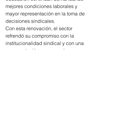
mejores condiciones laborales y 
mayor representación en la toma de 
decisiones sindicales.
Con esta renovación, el sector 
refrendó su compromiso con la 
institucionalidad sindical y con una 
representación cercana a las 
necesidades de sus agremiados, 
fortaleciendo la estructura organizativa 
del gremio en la región de Uruapan.
Política
Comentarios