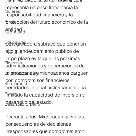
DIF
representa un paso firme hacia la 
Mujeres
responsabilidad financiera y la 
protección del futuro económico de la 
Scop
entidad.
Seguridad
Educativas
La legisladora subrayó que poner un 
alto al endeudamiento público de 
Juventud
largo plazo evita que las próximas 
Finanzas
administraciones y generaciones de 
michoacanas y michoacanos carguen 
Boletines de SSM
con compromisos financieros 
Semigrante
heredados, lo cual históricamente ha 
Proam
limitado la capacidad de inversión y 
desarrollo del estado.
Desarrollo Urbano
“Durante años, Michoacán sufrió las 
consecuencias de decisiones 
irresponsables que comprometieron 