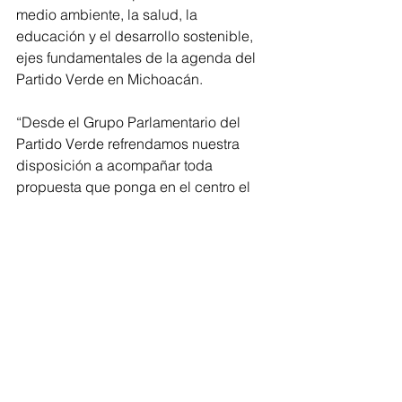
medio ambiente, la salud, la 
educación y el desarrollo sostenible, 
ejes fundamentales de la agenda del 
Partido Verde en Michoacán.
“Desde el Grupo Parlamentario del 
Partido Verde refrendamos nuestra 
disposición a acompañar toda 
propuesta que ponga en el centro el 
interés del estado, la estabilidad 
financiera y el derecho de las futuras 
generaciones a un Michoacán libre de 
cargas económicas innecesarias”, 
concluyó.
El PVEM reiteró su llamado a un 
análisis responsable y de altura en el 
Congreso del Estado para avanzar 
hacia un marco legal que consolide un 