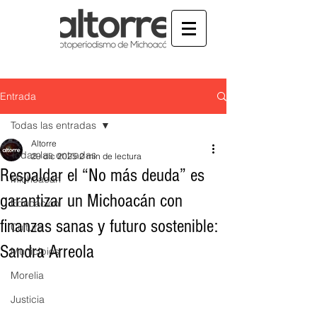
Entrada
Todas las entradas
Altorre
Todas las entradas
29 dic 2025
2 min de lectura
Respaldar el “No más deuda” es
Michoacán
garantizar un Michoacán con
Educación
finanzas sanas y futuro sostenible:
Cultura
Sandra Arreola
Municipios
Morelia
Justicia