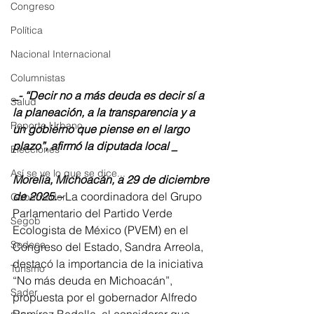
Congreso
Política
Nacional Internacional
Columnistas
_- “Decir no a más deuda es decir sí a 
Salud
la planeación, a la transparencia y a 
Reporte Urbano
un gobierno que piense en el largo 
plazo”, afirmó la diputada local _
Elecciones
Así se ve lo que se dice...
Morelia, Michoacán, a 29 de diciembre 
de 2025.–
 La coordinadora del Grupo 
Gobernador
Parlamentario del Partido Verde 
Segob
Ecologista de México (PVEM) en el 
Sedeco
Congreso del Estado, Sandra Arreola, 
destacó la importancia de la iniciativa 
Turismo
“No más deuda en Michoacán”, 
Sader
propuesta por el gobernador Alfredo 
Ramírez Bedolla, al considerar que 