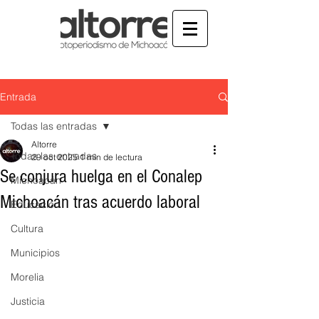
Entrada
Todas las entradas
Altorre
Todas las entradas
29 oct 2025
1 min de lectura
Se conjura huelga en el Conalep
Michoacán
Michoacán tras acuerdo laboral
Educación
Cultura
Municipios
Morelia
Justicia