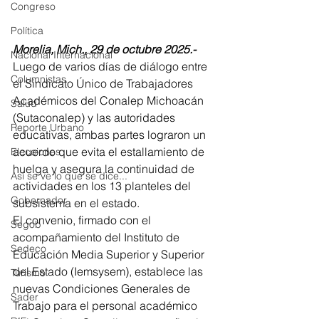
Congreso
Política
Morelia, Mich., 29 de octubre 2025.- 
Nacional Internacional
Luego de varios días de diálogo entre 
Columnistas
el Sindicato Único de Trabajadores 
Académicos del Conalep Michoacán 
Salud
(Sutaconalep) y las autoridades 
Reporte Urbano
educativas, ambas partes lograron un 
acuerdo que evita el estallamiento de 
Elecciones
huelga y asegura la continuidad de 
Así se ve lo que se dice...
actividades en los 13 planteles del 
Gobernador
subsistema en el estado.
El convenio, firmado con el 
Segob
acompañamiento del Instituto de 
Sedeco
Educación Media Superior y Superior 
del Estado (Iemsysem), establece las 
Turismo
nuevas Condiciones Generales de 
Sader
Trabajo para el personal académico 