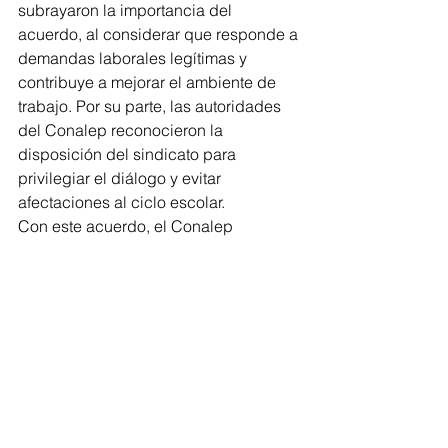
subrayaron la importancia del 
acuerdo, al considerar que responde a 
demandas laborales legítimas y 
contribuye a mejorar el ambiente de 
trabajo. Por su parte, las autoridades 
del Conalep reconocieron la 
disposición del sindicato para 
privilegiar el diálogo y evitar 
afectaciones al ciclo escolar.
Con este acuerdo, el Conalep 
Michoacán garantiza la normalidad de 
sus actividades académicas y reafirma 
el compromiso de ambas partes por 
fortalecer la educación técnica y 
profesional en la entidad.
Educación