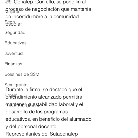
DIF
del Conalep. Con ello, se pone fin al 
proceso de negociación que mantenía 
Mujeres
en incertidumbre a la comunidad 
Scop
escolar.
Seguridad
Educativas
Juventud
Finanzas
Boletines de SSM
Semigrante
Durante la firma, se destacó que el 
Proam
entendimiento alcanzado permitirá 
mantener la estabilidad laboral y el 
Desarrollo Urbano
desarrollo de los programas 
educativos, en beneficio del alumnado 
y del personal docente.
Representantes del Sutaconalep 