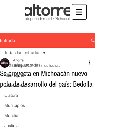
Entrada
Todas las entradas
Altorre
Todas las entradas
15 ago 2024
1 min de lectura
Se proyecta en Michoacán nuevo
Michoacán
polo de desarrollo del país: Bedolla
Educación
Cultura
Municipios
Morelia
Justicia