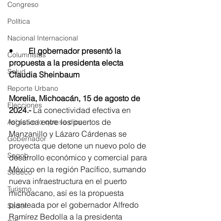
Congreso
Política
Nacional Internacional
•	El gobernador presentó la 
Columnistas
propuesta a la presidenta electa 
Salud
Claudia Sheinbaum
Reporte Urbano
Morelia, Michoacán, 15 de agosto de 
Elecciones
2024.-
 La conectividad efectiva en 
logística entre los puertos de 
Así se ve lo que se dice...
Manzanillo y Lázaro Cárdenas se 
Gobernador
proyecta que detone un nuevo polo de 
Segob
desarrollo económico y comercial para 
México en la región Pacífico, sumando 
Sedeco
nueva infraestructura en el puerto 
Turismo
michoacano, así es la propuesta 
planteada por el gobernador Alfredo 
Sader
Ramírez Bedolla a la presidenta 