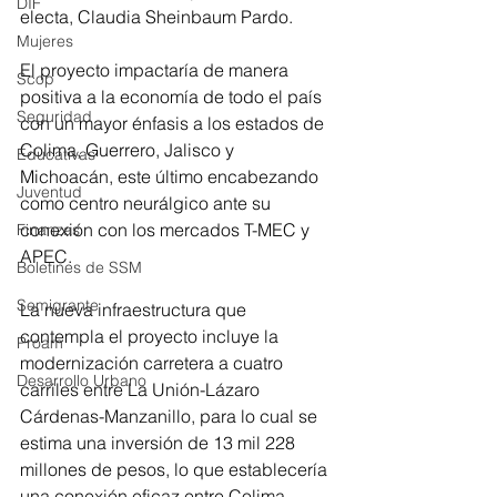
DIF
electa, Claudia Sheinbaum Pardo. 
Mujeres
El proyecto impactaría de manera 
Scop
positiva a la economía de todo el país 
Seguridad
con un mayor énfasis a los estados de 
Colima, Guerrero, Jalisco y 
Educativas
Michoacán, este último encabezando 
Juventud
como centro neurálgico ante su 
conexión con los mercados T-MEC y 
Finanzas
APEC. 
Boletines de SSM
Semigrante
La nueva infraestructura que 
contempla el proyecto incluye la 
Proam
modernización carretera a cuatro 
Desarrollo Urbano
carriles entre La Unión-Lázaro 
Cárdenas-Manzanillo, para lo cual se 
estima una inversión de 13 mil 228 
millones de pesos, lo que establecería 
una conexión eficaz entre Colima, 