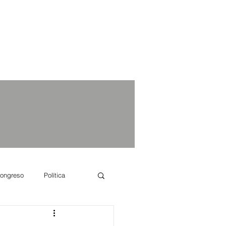
ongreso
Política
e se dice...