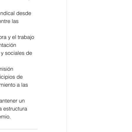
indical desde 
tre las 
ra y el trabajo 
ntación 
 y sociales de 
isión 
icipios de 
miento a las 
mantener un 
 estructura 
emio.