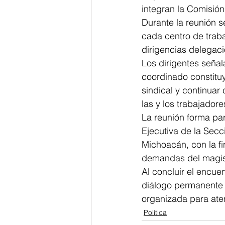
integran la Comisión
Durante la reunión s
cada centro de trab
dirigencias delegacio
Los dirigentes señala
coordinado constitu
sindical y continuar
las y los trabajador
La reunión forma pa
Ejecutiva de la Secc
Michoacán, con la fi
demandas del magis
Al concluir el encue
diálogo permanente c
organizada para aten
Política