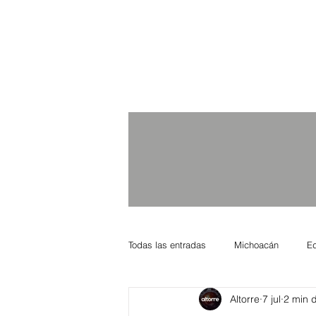
Todas las entradas
Michoacán
E
Altorre
7 jul
2 min d
Nacional Internacional
Columnis