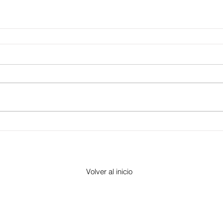
Volver al inicio
​Morelia, Michoacán -
contacto@altorre.com
© 2017 por "Altorre"