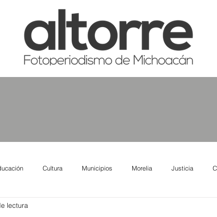
ducación
Cultura
Municipios
Morelia
Justicia
C
e lectura
tas
Salud
Reporte Urbano
Elecciones
Así se ve lo qu