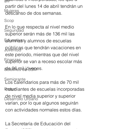
DIF
partir del lunes 14 de abril tendrán un 
Mujeres
descanso de dos semanas.
Scop
En lo que respecta al nivel medio 
Seguridad
superior serán más de 136 mil las 
Educativas
alumnas y alumnos de escuelas 
públicas que tendrán vacaciones en 
Juventud
este periodo, mientras que del nivel 
Finanzas
superior se van a receso escolar más 
de 96 mil jóvenes. 
Boletines de SSM
Semigrante
Los calendarios para más de 70 mil 
estudiantes de escuelas incorporadas 
Proam
de nivel media superior y superior 
Desarrollo Urbano
varían, por lo que algunos seguirán 
con actividades normales estos días. 
La Secretaría de Educación del 