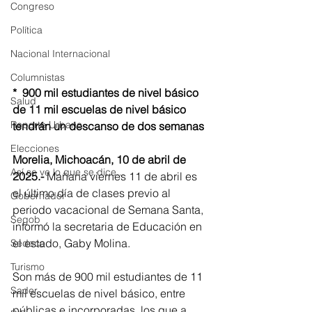
Congreso
Política
Nacional Internacional
Columnistas
*  900 mil estudiantes de nivel básico 
Salud
de 11 mil escuelas de nivel básico 
Reporte Urbano
tendrán un descanso de dos semanas
Elecciones
Morelia, Michoacán, 10 de abril de 
Así se ve lo que se dice...
2025.- 
Mañana viernes 11 de abril es 
el último día de clases previo al 
Gobernador
periodo vacacional de Semana Santa, 
Segob
informó la secretaria de Educación en 
el estado, Gaby Molina. 
Sedeco
Turismo
Son más de 900 mil estudiantes de 11 
Sader
mil escuelas de nivel básico, entre 
públicas e incorporadas, los que a 