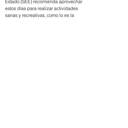
Estado (SEE) recomienda aprovechar 
estos días para realizar actividades 
sanas y recreativas, como lo es la 
lectura, el deporte y la visita a museos 
o galerías.
Educación
Comentarios
Escribir un comentario...
Volver al inicio