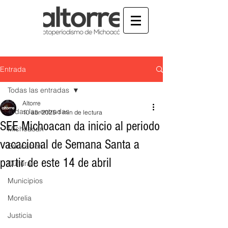
Entrada
Todas las entradas
Altorre
Todas las entradas
10 abr 2025
1 min de lectura
SEE Michoacan da inicio al periodo
Michoacán
vacacional de Semana Santa a
Educación
partir de este 14 de abril
Cultura
Municipios
Morelia
Justicia