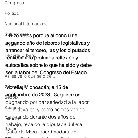
Congreso
Política
Nacional Internacional
Columnistas
* Hizo votos porque al concluir el 
segundo año de labores legislativas y 
Salud
arrancar el tercero, las y los diputados 
Reporte Urbano
realicen una profunda reflexión y 
autocrítica sobre lo que ha sido y debe 
Elecciones
ser la labor del Congreso del Estado. 
Así se ve lo que se dice...
Gobernador
Morelia, Michoacán; a 15 de 
septiembre de 2023.-
 Seguiremos 
Segob
pugnando por dar seriedad a la labor 
Sedeco
legislativa, tal y como hemos venido 
pugnando durante dos años de 
Turismo
trabajo, recalcó la diputada Julieta 
Sader
Gallardo Mora, coordinadora del 