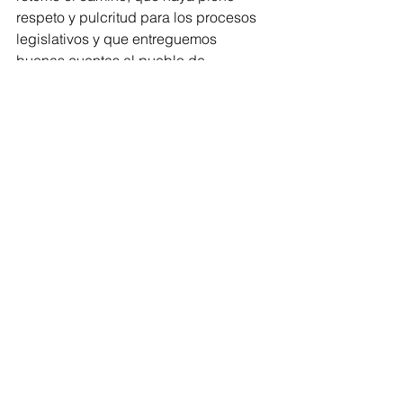
respeto y pulcritud para los procesos 
legislativos y que entreguemos 
buenas cuentas al pueblo de 
Michoacán”.
Apuntó que, como diputada local, 
continuará como hasta ahora, 
pugnando por un trabajo serio, pulcro 
y profesional en el Congreso, por lo 
que hizo votos para que la mayoría de 
sus compañeros de Legislatura 
atiendan ahora sí al llamado.
Congreso
Comentarios