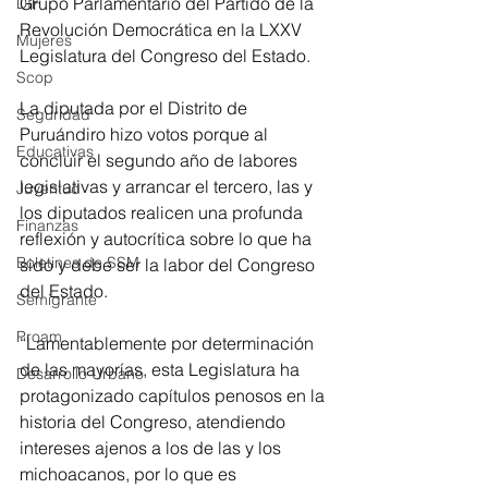
Grupo Parlamentario del Partido de la 
DIF
Revolución Democrática en la LXXV 
Mujeres
Legislatura del Congreso del Estado.
Scop
La diputada por el Distrito de 
Seguridad
Puruándiro hizo votos porque al 
Educativas
concluir el segundo año de labores 
legislativas y arrancar el tercero, las y 
Juventud
los diputados realicen una profunda 
Finanzas
reflexión y autocrítica sobre lo que ha 
Boletines de SSM
sido y debe ser la labor del Congreso 
del Estado.
Semigrante
Proam
“Lamentablemente por determinación 
de las mayorías, esta Legislatura ha 
Desarrollo Urbano
protagonizado capítulos penosos en la 
historia del Congreso, atendiendo 
intereses ajenos a los de las y los 
michoacanos, por lo que es 