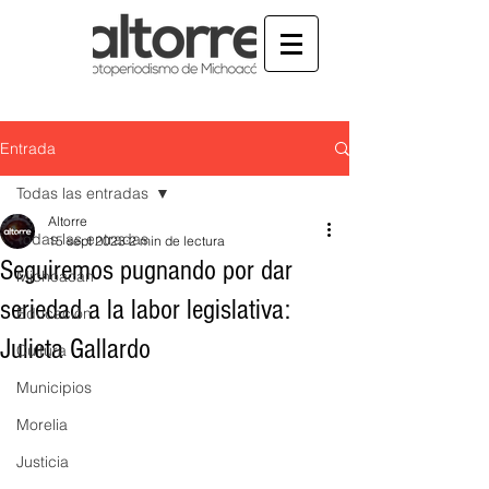
Entrada
Todas las entradas
Altorre
Todas las entradas
15 sept 2023
2 min de lectura
Seguiremos pugnando por dar
Michoacán
seriedad a la labor legislativa:
Educación
Julieta Gallardo
Cultura
Municipios
Morelia
Justicia