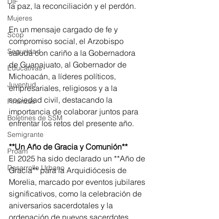
DIF
la paz, la reconciliación y el perdón.  
Mujeres
En un mensaje cargado de fe y 
Scop
compromiso social, el Arzobispo 
Seguridad
saluda con cariño a la Gobernadora 
de Guanajuato, al Gobernador de 
Educativas
Michoacán, a líderes políticos, 
Juventud
empresariales, religiosos y a la 
sociedad civil, destacando la 
Finanzas
importancia de colaborar juntos para 
Boletines de SSM
enfrentar los retos del presente año.  
Semigrante
**Un Año de Gracia y Comunión**  
Proam
El 2025 ha sido declarado un **Año de 
Desarrollo Urbano
Gracia** para la Arquidiócesis de 
Morelia, marcado por eventos jubilares 
significativos, como la celebración de 
aniversarios sacerdotales y la 
ordenación de nuevos sacerdotes. 