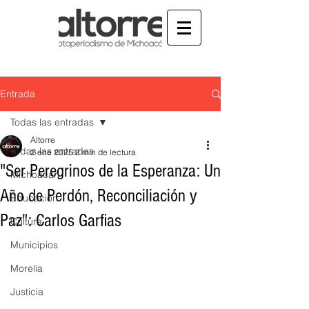
Entrada
Todas las entradas
Altorre
Todas las entradas
2 ene 2025
2 min de lectura
"Ser Peregrinos de la Esperanza: Un
Michoacán
Año de Perdón, Reconciliación y
Educación
Paz": Carlos Garfias
Cultura
Municipios
Morelia
Justicia