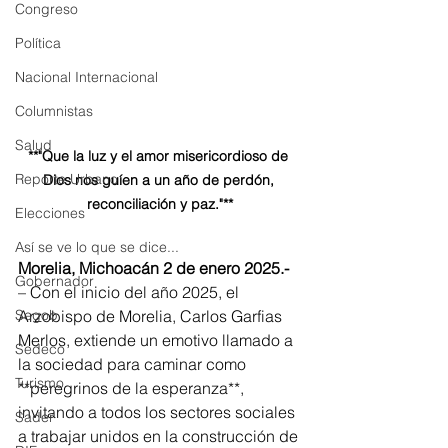
Congreso
Política
Nacional Internacional
Columnistas
Salud
**"Que la luz y el amor misericordioso de 
Reporte Urbano
Dios nos guíen a un año de perdón, 
reconciliación y paz."**
Elecciones
Así se ve lo que se dice...
Morelia, Michoacán 2 de enero 2025.- 
Gobernador
– Con el inicio del año 2025, el 
Arzobispo de Morelia, Carlos Garfias 
Segob
Merlos, extiende un emotivo llamado a 
Sedeco
la sociedad para caminar como 
Turismo
**peregrinos de la esperanza**, 
invitando a todos los sectores sociales 
Sader
a trabajar unidos en la construcción de 