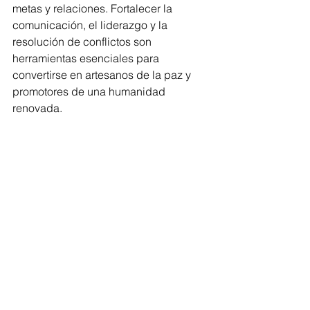
metas y relaciones. Fortalecer la 
comunicación, el liderazgo y la 
resolución de conflictos son 
herramientas esenciales para 
convertirse en artesanos de la paz y 
promotores de una humanidad 
renovada.  
**Oración y Comunión**  
El mensaje concluye elevando una 
oración a Nuestra Señora de la Salud, 
al Venerable Tata Vasco de Quiroga y 
a San Bernabé de Jesús Méndez 
Montoya, para que intercedan y guíen 
a la comunidad en este caminar como 
peregrinos de la esperanza.  
El Arzobispo recuerda que en Cristo, 
nuestra Paz, está la clave para vivir en 