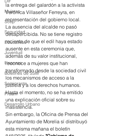
DIF
la entrega del galardón a la activista 
Mujeres
Verónica Villaseñor Ferreyra, en 
representación del gobierno local.
Scop
La ausencia del alcalde no pasó 
Seguridad
desapercibida. No se tiene registro 
reciente de que el edil haya estado 
Educativas
ausente en esta ceremonia que, 
Juventud
además de su valor institucional, 
Finanzas
reconoce a mujeres que han 
transformado desde la sociedad civil 
Boletines de SSM
los mecanismos de acceso a la 
Semigrante
justicia y a los derechos humanos. 
Hasta el momento, no se ha emitido 
Proam
una explicación oficial sobre su 
Desarrollo Urbano
inasistencia.
Sin embargo, la Oficina de Prensa del 
Ayuntamiento de Morelia sí distribuyó 
esta misma mañana el boletín 