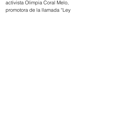
activista Olimpia Coral Melo, 
promotora de la llamada “Ley 
Olimpia”, y dedicó la presea “a toda la 
sociedad que me acompañó en la 
búsqueda de justicia para mi hija”.
En el acto estuvieron presentes 
representantes del Congreso del 
Estado, de la Fiscalía General del 
Estado (FGE), así como integrantes de 
la asociación Amigos de Amalia 
Solórzano, familiares y amigos.
Morelia
Comentarios