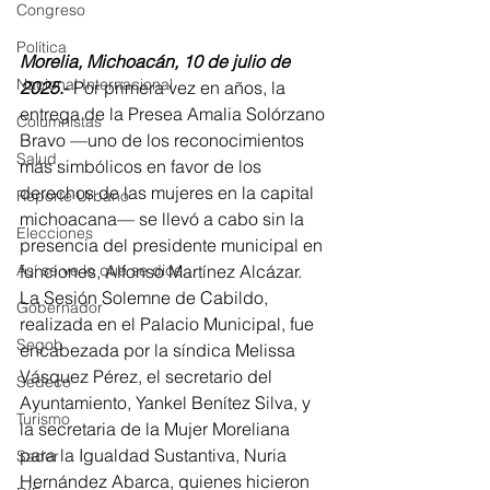
Congreso
Política
Morelia, Michoacán, 10 de julio de 
Nacional Internacional
2025
.- 
Por primera vez en años, la 
entrega de la Presea Amalia Solórzano 
Columnistas
Bravo —uno de los reconocimientos 
Salud
más simbólicos en favor de los 
derechos de las mujeres en la capital 
Reporte Urbano
michoacana— se llevó a cabo sin la 
Elecciones
presencia del presidente municipal en 
Así se ve lo que se dice...
funciones, Alfonso Martínez Alcázar.
La Sesión Solemne de Cabildo, 
Gobernador
realizada en el Palacio Municipal, fue 
Segob
encabezada por la síndica Melissa 
Vásquez Pérez, el secretario del 
Sedeco
Ayuntamiento, Yankel Benítez Silva, y 
Turismo
la secretaria de la Mujer Moreliana 
para la Igualdad Sustantiva, Nuria 
Sader
Hernández Abarca, quienes hicieron 