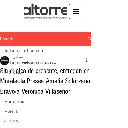
Entrada
Todas las entradas
Altorre
Todas las entradas
10 jul 2025
2 min de lectura
Sin el alcalde presente, entregan en
Michoacán
Morelia la Presea Amalia Solórzano
Educación
Bravo a Verónica Villaseñor
Cultura
Municipios
Morelia
Justicia