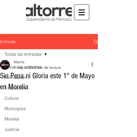
Entrada
Todas las entradas
Altorre
Todas las entradas
1 may 2025
2 min de lectura
Sin Pena ni Gloria este 1° de Mayo
Michoacán
en Morelia
Educación
Cultura
Municipios
Morelia
Justicia