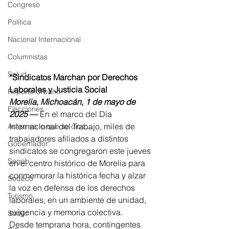
Congreso
Política
Nacional Internacional
Columnistas
Salud
*Sindicatos Marchan por Derechos 
Laborales y Justicia Social
Reporte Urbano
Morelia, Michoacán, 1 de mayo de 
Elecciones
2025
 —
 En el marco del Día 
Internacional del Trabajo, miles de 
Así se ve lo que se dice...
trabajadores afiliados a distintos 
Gobernador
sindicatos se congregaron este jueves 
Segob
en el centro histórico de Morelia para 
conmemorar la histórica fecha y alzar 
Sedeco
la voz en defensa de los derechos 
Turismo
laborales, en un ambiente de unidad, 
exigencia y memoria colectiva.
Sader
Desde temprana hora, contingentes 