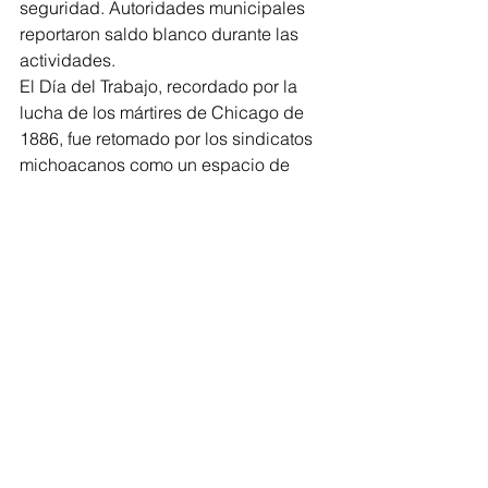
seguridad. Autoridades municipales 
reportaron saldo blanco durante las 
actividades.
El Día del Trabajo, recordado por la 
lucha de los mártires de Chicago de 
1886, fue retomado por los sindicatos 
michoacanos como un espacio de 
exigencia, pero también de reflexión 
sobre los desafíos actuales del mundo 
laboral, especialmente ante la 
automatización, el outsourcing, la 
inflación y la pérdida de poder 
adquisitivo.
Los sindicatos hicieron un llamado a la 
organización de los trabajadores ante 
un entorno cada vez más adverso, 
reiterando que “el primero de mayo no 
es un día de fiesta, sino de lucha”.
Así se ve lo que se dice...