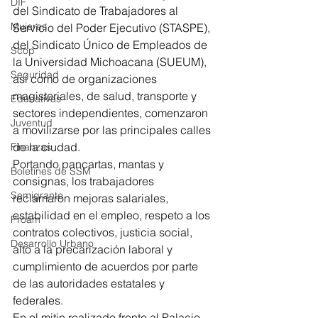
DIF
del Sindicato de Trabajadores al 
Mujeres
Servicio del Poder Ejecutivo (STASPE), 
del Sindicato Único de Empleados de 
Scop
la Universidad Michoacana (SUEUM), 
Seguridad
así como de organizaciones 
magisteriales, de salud, transporte y 
Educativas
sectores independientes, comenzaron 
Juventud
a movilizarse por las principales calles 
de la ciudad.
Finanzas
Portando pancartas, mantas y 
Boletines de SSM
consignas, los trabajadores 
Semigrante
reclamaron mejoras salariales, 
estabilidad en el empleo, respeto a los 
Proam
contratos colectivos, justicia social, 
Desarrollo Urbano
alto a la precarización laboral y 
cumplimiento de acuerdos por parte 
de las autoridades estatales y 
federales.
En el mitin realizado frente al Palacio 