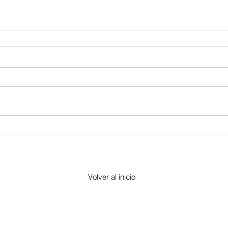
Volver al inicio
​Morelia, Michoacán -
contacto@altorre.com
© 2017 por "Altorre"