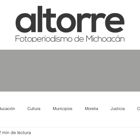
ducación
Cultura
Municipios
Morelia
Justicia
C
2 min de lectura
tas
Salud
Reporte Urbano
Elecciones
Así se ve lo qu