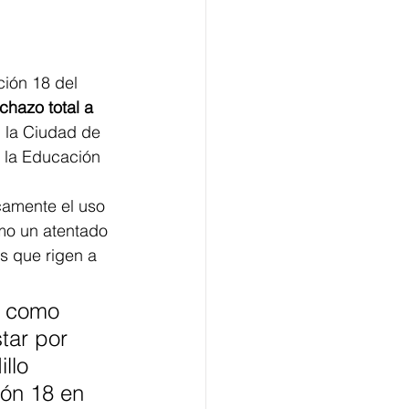
ción 18 del 
chazo total a 
n la Ciudad de 
 la Educación 
camente el uso 
omo un atentado 
os que rigen a 
a como 
tar por 
llo 
ión 18 en 