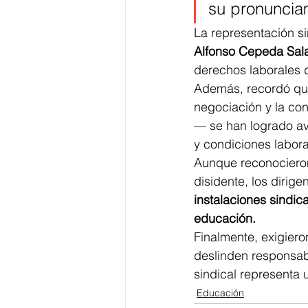
su pronuncia
La representación si
Alfonso Cepeda Sal
derechos laborales d
Además, recordó que 
negociación y la co
— se han logrado av
y condiciones labor
Aunque reconocieron
disidente, los dirig
instalaciones sindica
educación.
Finalmente, exigiero
deslinden responsab
sindical representa 
Educación