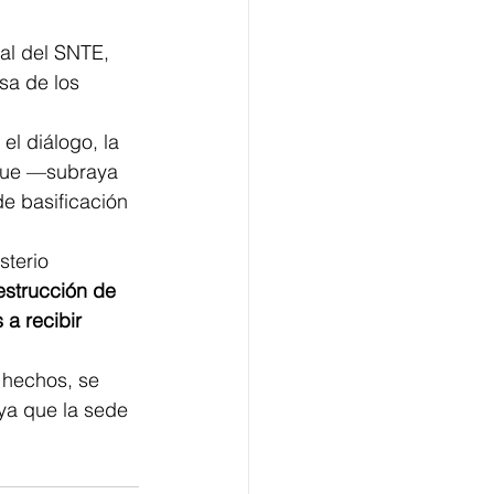
al del SNTE, 
sa de los 
l diálogo, la 
oque —subraya
e basificación 
terio 
destrucción de 
 a recibir 
 hechos, se 
ya que la sede 