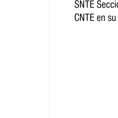
SNTE Secció
CNTE en su 
Gobernador
Segob
Sedec
Juventud
Finanzas
Boleti