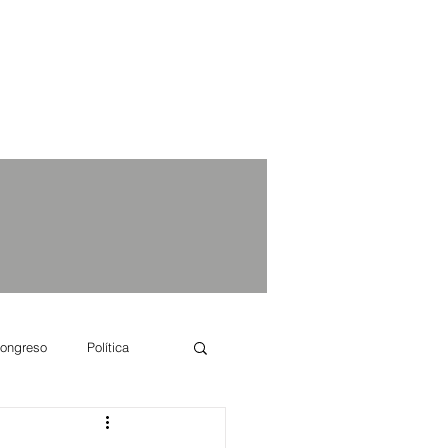
ongreso
Política
e se dice...