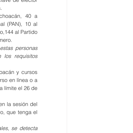
.
choacán, 40 a 
l (PAN), 10 al 
,144 al Partido 
imero.
estas personas 
los requisitos 
oacán y cursos 
so en línea o a 
 límite el 26 de 
n la sesión del 
, que tenga el 
es, se detecta 