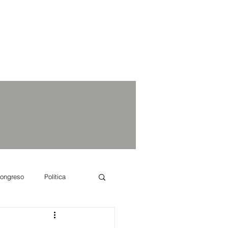
ongreso
Política
e se dice...