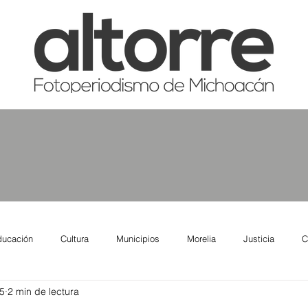
ducación
Cultura
Municipios
Morelia
Justicia
C
5
2 min de lectura
tas
Salud
Reporte Urbano
Elecciones
Así se ve lo qu