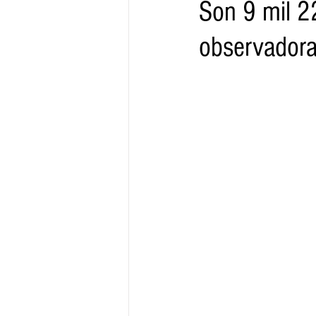
Son 9 mil 2
observadora
Gobernador
Segob
Sedec
Juventud
Finanzas
Boleti