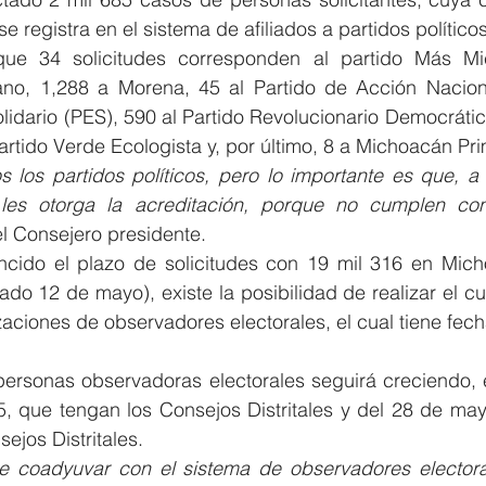
e registra en el sistema de afiliados a partidos políticos
que 34 solicitudes corresponden al partido Más Mi
no, 1,288 a Morena, 45 al Partido de Acción Naciona
lidario (PES), 590 al Partido Revolucionario Democrático
Partido Verde Ecologista y, por último, 8 a Michoacán Pr
 los partidos políticos, pero lo importante es que, a 
 les otorga la acreditación, porque no cumplen con 
l Consejero presidente.
cido el plazo de solicitudes con 19 mil 316 en Mich
ado 12 de mayo), existe la posibilidad de realizar el cur
aciones de observadores electorales, el cual tiene fecha
e personas observadoras electorales seguirá creciendo, e
 que tengan los Consejos Distritales y del 28 de mayo
ejos Distritales.
e coadyuvar con el sistema de observadores electoral