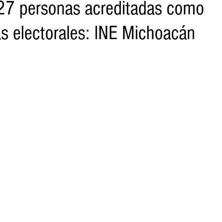
27 personas acreditadas como
s electorales: INE Michoacán
o
Turismo
Sader
DIF
Mujeres
Scop
Segu
nes de SSM
Semigrante
Proam
Desarrollo Urbano