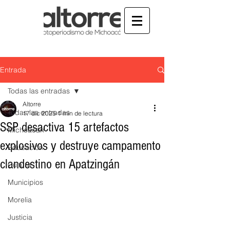
Entrada
Todas las entradas
Altorre
Todas las entradas
17 dic 2025
1 min de lectura
SSP desactiva 15 artefactos
Michoacán
explosivos y destruye campamento
Educación
clandestino en Apatzingán
Cultura
Municipios
Morelia
Justicia