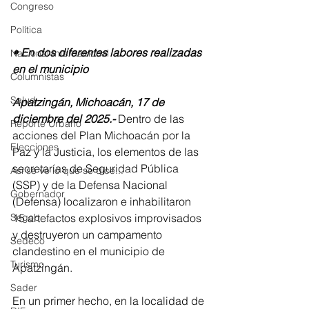
Congreso
Política
• En dos diferentes labores realizadas 
Nacional Internacional
en el municipio
Columnistas
Salud
Apatzingán, Michoacán, 17 de 
diciembre del 2025.-
 Dentro de las 
Reporte Urbano
acciones del Plan Michoacán por la 
Elecciones
Paz y la Justicia, los elementos de las 
secretarías de Seguridad Pública 
Así se ve lo que se dice...
(SSP) y de la Defensa Nacional 
Gobernador
(Defensa) localizaron e inhabilitaron 
15 artefactos explosivos improvisados 
Segob
y destruyeron un campamento 
Sedeco
clandestino en el municipio de 
Turismo
Apatzingán. 
Sader
En un primer hecho, en la localidad de 