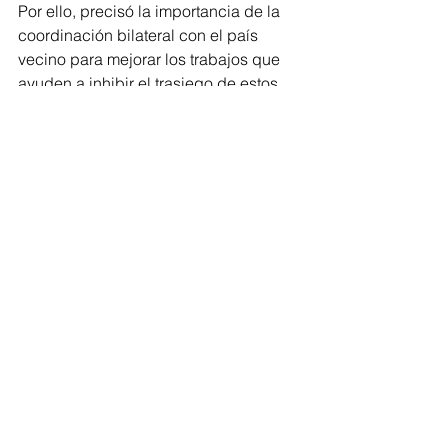
Por ello, precisó la importancia de la 
coordinación bilateral con el país 
vecino para mejorar los trabajos que 
ayuden a inhibir el trasiego de estos 
dispositivos que representan un daño 
a la ciudadanía.
Justicia
Comentarios
Escribir un comentario...