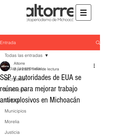
Entrada
Todas las entradas
Altorre
Todas las entradas
2 jul 2025
1 min de lectura
SSP y autoridades de EUA se
Michoacán
reúnen para mejorar trabajo
Educación
antiexplosivos en Michoacán
Cultura
Municipios
Morelia
Justicia