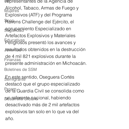
representantes de la Agencia de 
DIF
Alcohol, Tabaco, Armas de Fuego y 
Mujeres
Explosivos (ATF) y del Programa 
Scop
Ravens Challenge del Ejército, el 
agrupamiento Especializado en 
Seguridad
Artefactos Explosivos y Materiales 
Educativas
Peligrosos presentó los avances y 
resultados obtenidos en la destrucción 
Juventud
de 4 mil 821 explosivos durante la 
Finanzas
presente administración en Michoacán.
Boletines de SSM
En este sentido, Oseguera Cortés 
Semigrante
destacó que el grupo especializado 
Proam
de la Guardia Civil se consolida como 
un referente nacional, habiendo 
Desarrollo Urbano
desactivado más de 2 mil artefactos 
explosivos tan solo en lo que va del 
año.