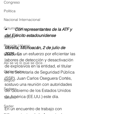
Congreso
Política
Nacional Internacional
Columnistas
•	Con representantes de la ATF y 
del Ejército estadounidense
Salud
Reporte Urbano
Morelia, Michoacán, 2 de julio de 
2025.-
 En un esfuerzo por eficientar las 
Elecciones
labores de detección y desactivación 
Así se ve lo que se dice...
de explosivos en la entidad, el titular 
Gobernador
de la Secretaría de Seguridad Pública 
(SSP), Juan Carlos Oseguera Cortés, 
Segob
sostuvo una reunión con autoridades 
Sedeco
del Gobierno de los Estados Unidos 
de América (EE.UU.) este día.
Turismo
Sader
En un encuentro de trabajo con 