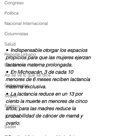
Congreso
Política
Nacional Internacional
Columnistas
Salud
•⁠  ⁠Indispensable otorgar los espacios 
Reporte Urbano
propicios para que las mujeres ejerzan 
lactancia materna prolongada. 
Elecciones
•⁠  ⁠En Michoacán, 3 de cada 10 
Así se ve lo que se dice...
menores de 6 meses reciben lactancia 
Gobernador
materna exclusiva. 
•⁠  ⁠La lactancia reduce en un 13 por 
Segob
ciento la muerte en menores de cinco 
Sedeco
años; para las madres reduce la 
probabilidad de cáncer de mamá y 
Turismo
ovario. 
Sader