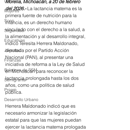
DIF
Morelia, Michoacán, a 20 de febrero 
del 2026.-
 La lactancia materna es la 
Mujeres
primera fuente de nutrición para la 
Scop
infancia, es un derecho humano 
vinculado con el derecho a la salud, a 
Seguridad
la alimentación y al desarrollo integral, 
Educativas
indicó Teresita Herrera Maldonado, 
diputada por el Partido Acción 
Juventud
Nacional (PAN), al presentar una 
Finanzas
iniciativa de reforma a la Ley de Salud 
Boletines de SSM
en Michoacán para reconocer la 
lactancia prolongada hasta los dos 
Semigrante
años, como una política de salud 
Proam
pública. 
Desarrollo Urbano
Herrera Maldonado indicó que es 
necesario armonizar la legislación 
estatal para que las mujeres puedan 
ejercer la lactancia materna prologada 