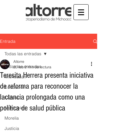
Entrada
Todas las entradas
Altorre
Todas las entradas
20 feb
2 min de lectura
Teresita Herrera presenta iniciativa
Michoacán
de reforma para reconocer la
Educación
lactancia prolongada como una
Cultura
política de salud pública
Municipios
Morelia
Justicia