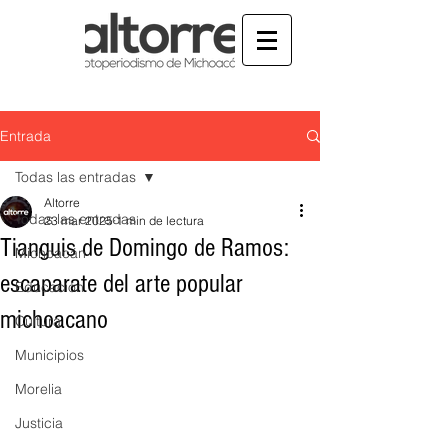
Entrada
Todas las entradas
Altorre
Todas las entradas
23 mar 2025
1 min de lectura
Tianguis de Domingo de Ramos:
Michoacán
escaparate del arte popular
Educación
michoacano
Cultura
Municipios
Morelia
Justicia