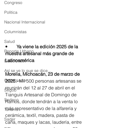
Congreso
Política
Nacional Internacional
Columnistas
Salud
•	Ya viene la edición 2025 de la 
Reporte Urbano
muestra artesanal más grande de 
Latinoamérica
Elecciones
Así se ve lo que se dice...
Morelia, Michoacán, 23 de marzo de 
Gobernador
2025.-
 Mil 500 personas artesanas se 
reunirán del 12 al 27 de abril en el 
Segob
Tianguis Artesanal de Domingo de 
Sedeco
Ramos, donde tendrán a la venta lo 
más representativo de la alfarería y 
Turismo
cerámica, textil, madera, pasta de 
Sader
caña, maques y lacas, laudería, entre 