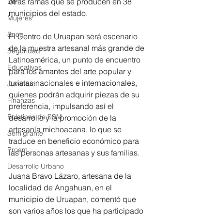
otras ramas que se producen en 38 
DIF
municipios del estado.
Mujeres
Scop
El Centro de Uruapan será escenario 
de la muestra artesanal más grande de 
Seguridad
Latinoamérica, un punto de encuentro 
Educativas
para los amantes del arte popular y 
turistas nacionales e internacionales, 
Juventud
quienes podrán adquirir piezas de su 
Finanzas
preferencia, impulsando así el 
Boletines de SSM
desarrollo y la promoción de la 
artesanía michoacana, lo que se 
Semigrante
traduce en beneficio económico para 
Proam
las personas artesanas y sus familias.
Desarrollo Urbano
Juana Bravo Lázaro, artesana de la 
localidad de Angahuan, en el 
municipio de Uruapan, comentó que 
son varios años los que ha participado 