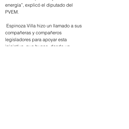
energía”, explicó el diputado del 
PVEM.
 Espinoza Villa hizo un llamado a sus 
compañeras y compañeros 
legisladores para apoyar esta 
iniciativa, que busca, desde un 
enfoque de protección a los más 
vulnerables y de responsabilidad, 
dotar a Michoacán de un marco 
jurídico robusto que garantice que la 
vida y la salud sean verdaderamente 
protegidas.
“Esta reforma no criminaliza la 
enfermedad; protege. Protege a la 
infancia, protege a las personas 
mayores, protege a las personas con 