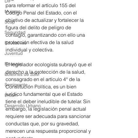
DIF
para reformar el artículo 155 del 
Mujeres
Código Penal del Estado, con el 
objetivo de actualizar y fortalecer la 
Scop
figura del delito de peligro de 
Seguridad
contagio, garantizando con ello una 
protección efectiva de la salud 
Educativas
individual y colectiva.
Juventud
Finanzas
El legislador ecologista subrayó que el 
derecho a la protección de la salud, 
Boletines de SSM
consagrado en el artículo 4° de la 
Semigrante
Constitución Política, es un bien 
jurídico fundamental que el Estado 
Proam
tiene el deber ineludible de tutelar. Sin 
Desarrollo Urbano
embargo, la legislación penal actual 
requiere ser adecuada para sancionar 
conductas que, por su gravedad, 
merecen una respuesta proporcional y 