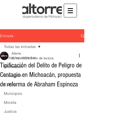
Entrada
Todas las entradas
Altorre
Todas las entradas
20 nov 2025
2 min de lectura
Tipificación del Delito de Peligro de
Michoacán
Contagio en Michoacán, propuesta
Educación
de reforma de Abraham Espinoza
Cultura
Municipios
Morelia
Justicia