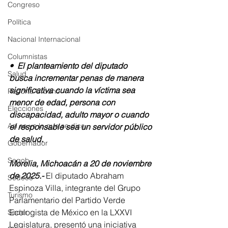
Congreso
Política
Nacional Internacional
Columnistas
•⁠  ⁠El planteamiento del diputado 
Salud
busca incrementar penas de manera 
significativa cuando la víctima sea 
Reporte Urbano
menor de edad, persona con 
Elecciones
discapacidad, adulto mayor o cuando 
Así se ve lo que se dice...
el responsable sea un servidor público 
de salud.
Gobernador
Segob
Morelia, Michoacán a 20 de noviembre 
de 2025.-
 El diputado Abraham 
Sedeco
Espinoza Villa, integrante del Grupo 
Turismo
Parlamentario del Partido Verde 
Ecologista de México en la LXXVI 
Sader
Legislatura, presentó una iniciativa 