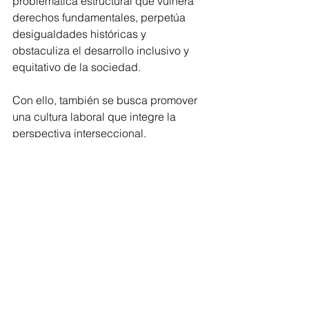
problemática estructural que vulnera 
derechos fundamentales, perpetúa 
desigualdades históricas y 
obstaculiza el desarrollo inclusivo y 
equitativo de la sociedad.  
Con ello, también se busca promover 
una cultura laboral que integre la 
perspectiva interseccional, 
reconociendo las múltiples formas de 
discriminación que se entrecruzan y 
afectan de manera desproporcionada 
a ciertos sectores.
Congreso