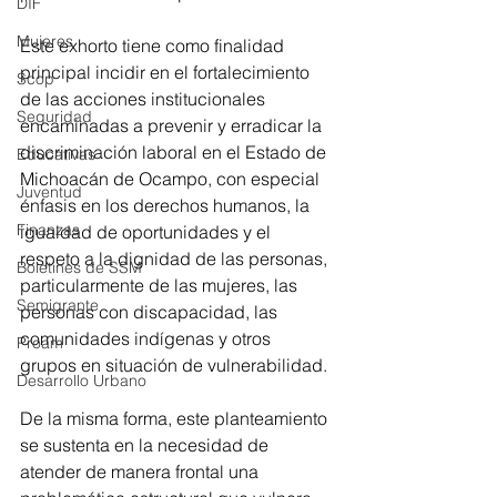
DIF
Mujeres
Este exhorto tiene como finalidad 
principal incidir en el fortalecimiento 
Scop
de las acciones institucionales 
Seguridad
encaminadas a prevenir y erradicar la 
discriminación laboral en el Estado de 
Educativas
Michoacán de Ocampo, con especial 
Juventud
énfasis en los derechos humanos, la 
Finanzas
igualdad de oportunidades y el 
respeto a la dignidad de las personas, 
Boletines de SSM
particularmente de las mujeres, las 
Semigrante
personas con discapacidad, las 
comunidades indígenas y otros 
Proam
grupos en situación de vulnerabilidad.
Desarrollo Urbano
De la misma forma, este planteamiento 
se sustenta en la necesidad de 
atender de manera frontal una 