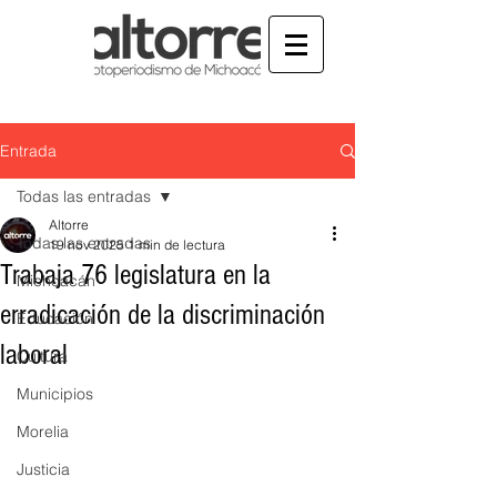
Entrada
Todas las entradas
Altorre
Todas las entradas
19 nov 2025
1 min de lectura
Trabaja 76 legislatura en la
Michoacán
erradicación de la discriminación
Educación
laboral
Cultura
Municipios
Morelia
Justicia