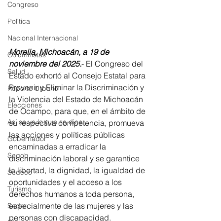
Congreso
Política
Nacional Internacional
Morelia, Michoacán, a 19 de 
Columnistas
noviembre del 2025.
- El Congreso del 
Salud
Estado exhortó al Consejo Estatal para 
Prevenir y Eliminar la Discriminación y 
Reporte Urbano
la Violencia del Estado de Michoacán 
Elecciones
de Ocampo, para que, en el ámbito de 
Así se ve lo que se dice...
su respectiva competencia, promueva 
las acciones y políticas públicas 
Gobernador
encaminadas a erradicar la 
Segob
discriminación laboral y se garantice 
la libertad, la dignidad, la igualdad de 
Sedeco
oportunidades y el acceso a los 
Turismo
derechos humanos a toda persona, 
especialmente de las mujeres y las 
Sader
personas con discapacidad.  