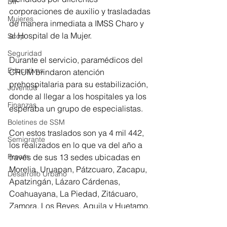
DIF
corporaciones de auxilio y trasladadas 
Mujeres
de manera inmediata a IMSS Charo y 
al Hospital de la Mujer.
Scop
Seguridad
Durante el servicio, paramédicos del 
Educativas
CRUM brindaron atención 
prehospitalaria para su estabilización, 
Juventud
donde al llegar a los hospitales ya los 
Finanzas
esperaba un grupo de especialistas.
Boletines de SSM
Con estos traslados son ya 4 mil 442, 
Semigrante
los realizados en lo que va del año a 
través de sus 13 sedes ubicadas en 
Proam
Morelia, Uruapan, Pátzcuaro, Zacapu, 
Desarrollo Urbano
Apatzingán, Lázaro Cárdenas, 
Coahuayana, La Piedad, Zitácuaro, 
Zamora, Los Reyes, Aquila y Huetamo.
Salud