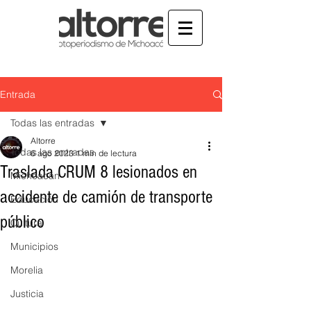
Entrada
Todas las entradas
Altorre
Todas las entradas
6 ago 2023
1 min de lectura
Traslada CRUM 8 lesionados en
Michoacán
accidente de camión de transporte
Educación
público
Cultura
Municipios
Morelia
Justicia