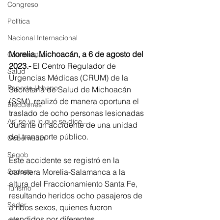
Congreso
Política
Nacional Internacional
Morelia, Michoacán, a 6 de agosto del 
Columnistas
2023.-
 El Centro Regulador de 
Salud
Urgencias Médicas (CRUM) de la 
Reporte Urbano
Secretaría de Salud de Michoacán 
(SSM), realizó de manera oportuna el 
Elecciones
traslado de ocho personas lesionadas 
Así se ve lo que se dice...
durante un accidente de una unidad 
del transporte público.
Gobernador
Segob
Este accidente se registró en la 
carretera Morelia-Salamanca a la 
Sedeco
altura del Fraccionamiento Santa Fe, 
Turismo
resultando heridos ocho pasajeros de 
Sader
ambos sexos, quienes fueron 
atendidos por diferentes 