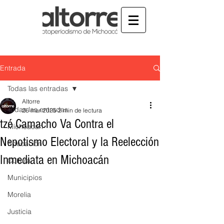
Entrada
Todas las entradas
Altorre
Todas las entradas
26 mar 2025
2 min de lectura
tzé Camacho Va Contra el
Michoacán
Nepotismo Electoral y la Reelección
Educación
Inmediata en Michoacán
Cultura
Municipios
Morelia
Justicia