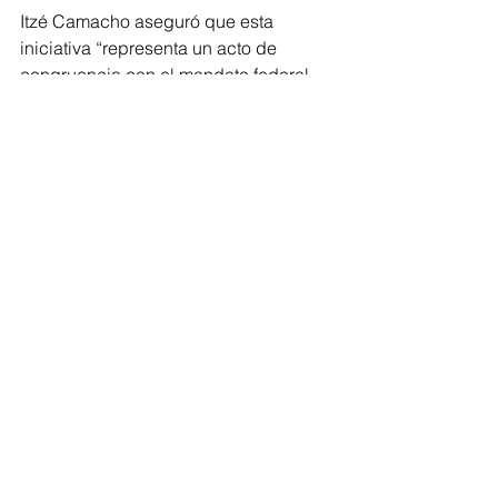
Itzé Camacho aseguró que esta 
iniciativa “representa un acto de 
congruencia con el mandato federal 
impulsado por la presidenta de la 
República, Claudia Sheinbaum Pardo, 
quien con valentía y visión ha 
decidido poner fin a prácticas que 
atentan contra la igualdad y la justicia. 
Porque, como dice nuestro 
expresidente Andrés Manuel López 
Obrador: ‘Con el pueblo todo, sin el 
pueblo nada’”, finalizó.
Congreso
Comentarios