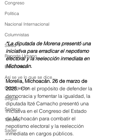
Congreso
Política
Nacional Internacional
Columnistas
*La diputada de Morena presentó una 
Salud
iniciativa para erradicar el nepotismo 
Reporte Urbano
electoral y la reelección inmediata en 
Michoacán.
Elecciones
Así se ve lo que se dice...
Morelia, Michoacán. 26 de marzo de 
Gobernador
2025.-
 Con el propósito de defender la 
democracia y fomentar la igualdad, la 
Segob
diputada Itzé Camacho presentó una 
Sedeco
iniciativa en el Congreso del Estado 
de Michoacán para combatir el 
Turismo
nepotismo electoral y la reelección 
Sader
inmediata en cargos públicos.