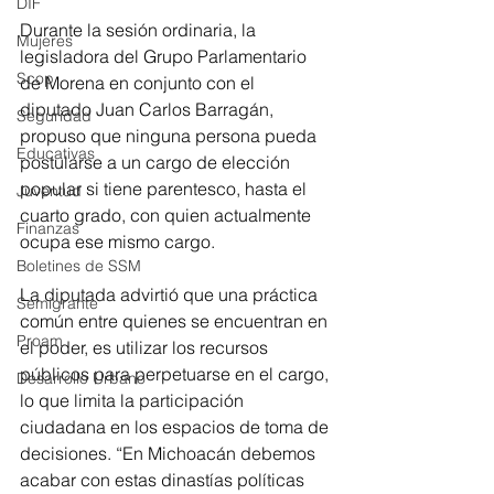
DIF
Durante la sesión ordinaria, la 
Mujeres
legisladora del Grupo Parlamentario 
Scop
de Morena en conjunto con el 
diputado Juan Carlos Barragán, 
Seguridad
propuso que ninguna persona pueda 
Educativas
postularse a un cargo de elección 
popular si tiene parentesco, hasta el 
Juventud
cuarto grado, con quien actualmente 
Finanzas
ocupa ese mismo cargo. 
Boletines de SSM
La diputada advirtió que una práctica 
Semigrante
común entre quienes se encuentran en 
Proam
el poder, es utilizar los recursos 
públicos para perpetuarse en el cargo, 
Desarrollo Urbano
lo que limita la participación 
ciudadana en los espacios de toma de 
decisiones. “En Michoacán debemos 
acabar con estas dinastías políticas 