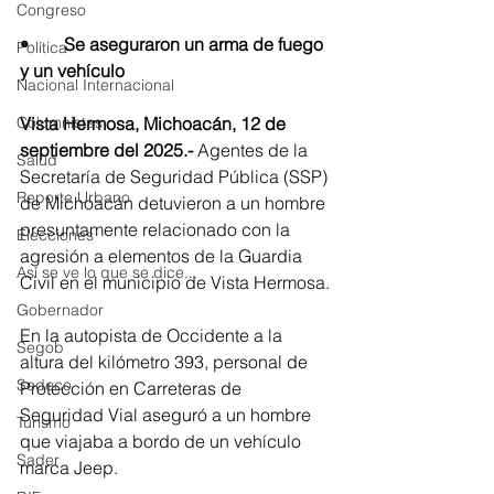
Congreso
•	Se aseguraron un arma de fuego 
Política
y un vehículo
Nacional Internacional
Vista Hermosa, Michoacán, 12 de 
Columnistas
septiembre del 2025.-
 Agentes de la 
Salud
Secretaría de Seguridad Pública (SSP) 
Reporte Urbano
de Michoacán detuvieron a un hombre 
presuntamente relacionado con la 
Elecciones
agresión a elementos de la Guardia 
Así se ve lo que se dice...
Civil en el municipio de Vista Hermosa.
Gobernador
En la autopista de Occidente a la 
Segob
altura del kilómetro 393, personal de 
Sedeco
Protección en Carreteras de 
Seguridad Vial aseguró a un hombre 
Turismo
que viajaba a bordo de un vehículo 
Sader
marca Jeep. 