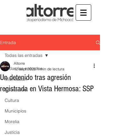
Entrada
Todas las entradas
Altorre
Todas las entradas
12 sept 2025
1 min de lectura
Un detenido tras agresión
Michoacán
registrada en Vista Hermosa: SSP
Educación
Cultura
Municipios
Morelia
Justicia