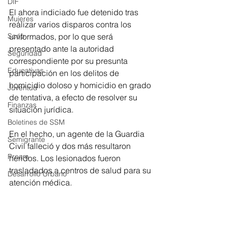
DIF
El ahora indiciado fue detenido tras 
Mujeres
realizar varios disparos contra los 
uniformados, por lo que será 
Scop
presentado ante la autoridad 
Seguridad
correspondiente por su presunta 
Educativas
participación en los delitos de 
homicidio doloso y homicidio en grado 
Juventud
de tentativa, a efecto de resolver su 
Finanzas
situación jurídica.
Boletines de SSM
En el hecho, un agente de la Guardia 
Semigrante
Civil falleció y dos más resultaron 
Proam
heridos. Los lesionados fueron 
trasladados a centros de salud para su 
Desarrollo Urbano
atención médica.
Seguridad