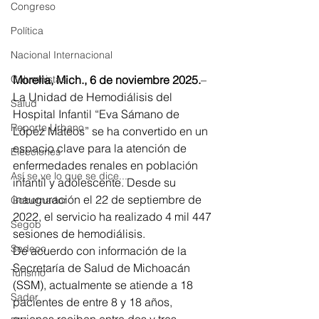
Congreso
Política
Nacional Internacional
Morelia, Mich., 6 de noviembre 2025.
– 
Columnistas
La Unidad de Hemodiálisis del 
Salud
Hospital Infantil “Eva Sámano de 
Reporte Urbano
López Mateos” se ha convertido en un 
espacio clave para la atención de 
Elecciones
enfermedades renales en población 
Así se ve lo que se dice...
infantil y adolescente. Desde su 
inauguración el 22 de septiembre de 
Gobernador
2022, el servicio ha realizado 4 mil 447 
Segob
sesiones de hemodiálisis.
Sedeco
De acuerdo con información de la 
Secretaría de Salud de Michoacán 
Turismo
(SSM), actualmente se atiende a 18 
Sader
pacientes de entre 8 y 18 años, 
quienes reciben entre dos y tres 