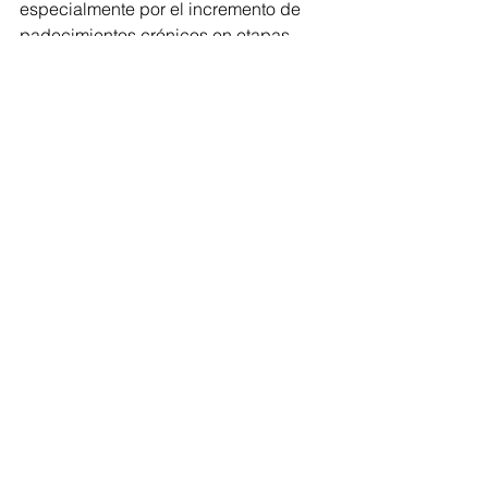
especialmente por el incremento de 
padecimientos crónicos en etapas 
tempranas.
Salud
Comentarios
Escribir un comentario...
Volver al inicio