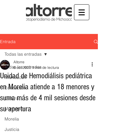
Entrada
Todas las entradas
Altorre
Todas las entradas
6 oct 2025
1 min de lectura
Unidad de Hemodiálisis pediátrica
Michoacán
en Morelia atiende a 18 menores y
Educación
suma más de 4 mil sesiones desde
Cultura
su apertura
Municipios
Morelia
Justicia