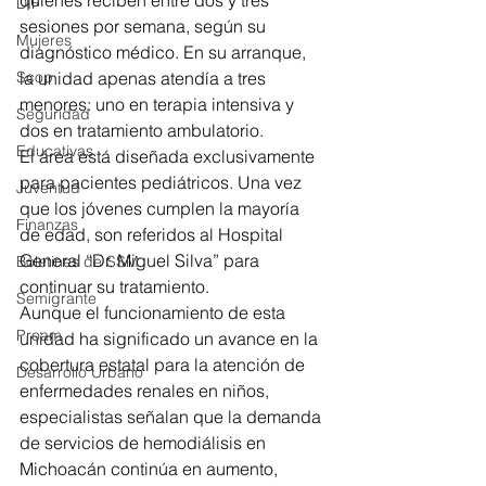
DIF
sesiones por semana, según su 
Mujeres
diagnóstico médico. En su arranque, 
la unidad apenas atendía a tres 
Scop
menores: uno en terapia intensiva y 
Seguridad
dos en tratamiento ambulatorio.
Educativas
El área está diseñada exclusivamente 
para pacientes pediátricos. Una vez 
Juventud
que los jóvenes cumplen la mayoría 
Finanzas
de edad, son referidos al Hospital 
General “Dr. Miguel Silva” para 
Boletines de SSM
continuar su tratamiento.
Semigrante
Aunque el funcionamiento de esta 
Proam
unidad ha significado un avance en la 
cobertura estatal para la atención de 
Desarrollo Urbano
enfermedades renales en niños, 
especialistas señalan que la demanda 
de servicios de hemodiálisis en 
Michoacán continúa en aumento, 