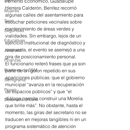
Fomento Económico, Guadalupe 
DIF
Herrera Calderón, Benítez recorrió 
Mujeres
algunas calles del asentamiento para 
Scop
escuchar peticiones vecinales sobre 
mantenimiento de áreas verdes y 
Seguridad
vialidades. Sin embargo, lejos de un 
Educativas
ejercicio institucional de diagnóstico y 
respuesta, el evento se asemejó a una 
Juventud
gira de posicionamiento personal.
Finanzas
El funcionario reiteró frases que ya son 
Boletines de SSM
parte de un guion repetido en sus 
apariciones públicas: que el gobierno 
Semigrante
municipal “avanza en la recuperación 
Proam
de espacios públicos” y que “el 
diálogo permite construir una Morelia 
Desarrollo Urbano
que brille más”. No obstante, hasta el 
momento, las giras del secretario no se 
traducen en mejoras tangibles ni en un 
programa sistemático de atención 