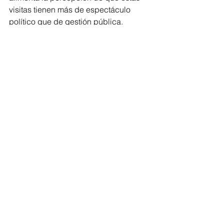
visitas tienen más de espectáculo 
político que de gestión pública.
Con este tipo de actos, el 
Ayuntamiento de Morelia da señales 
preocupantes de desviar recursos 
humanos y logísticos para fines 
personales y partidistas, en lugar de 
concentrarse en el trabajo institucional 
que reclama una ciudad con serios 
rezagos en infraestructura y servicios 
básicos.
Así se ve lo que se dice...
Comentarios