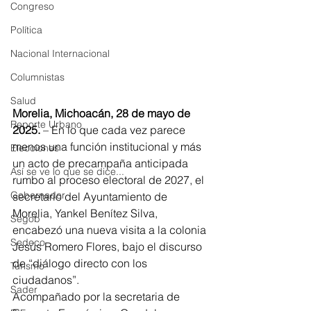
Congreso
Política
Nacional Internacional
Columnistas
Salud
Morelia, Michoacán, 28 de mayo de 
Reporte Urbano
2025.
 – En lo que cada vez parece 
menos una función institucional y más 
Elecciones
un acto de precampaña anticipada 
Así se ve lo que se dice...
rumbo al proceso electoral de 2027, el 
Gobernador
secretario del Ayuntamiento de 
Morelia, Yankel Benítez Silva, 
Segob
encabezó una nueva visita a la colonia 
Sedeco
Jesús Romero Flores, bajo el discurso 
de “diálogo directo con los 
Turismo
ciudadanos”.
Sader
Acompañado por la secretaria de 