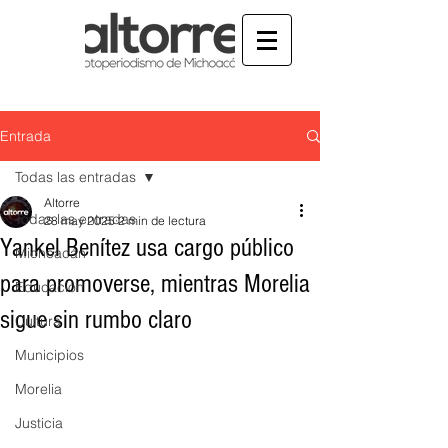
Entrada
Todas las entradas
Altorre
Todas las entradas
28 may 2025
2 min de lectura
Yankel Benítez usa cargo público
Michoacán
para promoverse, mientras Morelia
Educación
sigue sin rumbo claro
Cultura
Municipios
Morelia
Justicia