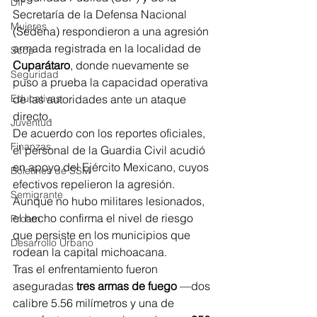
DIF
Secretaría de la Defensa Nacional 
Mujeres
(Sedena) respondieron a una agresión 
armada registrada en la localidad de 
Scop
Cuparátaro
, donde nuevamente se 
Seguridad
puso a prueba la capacidad operativa 
de las autoridades ante un ataque 
Educativas
directo.
Juventud
De acuerdo con los reportes oficiales, 
Finanzas
el personal de la Guardia Civil acudió 
en apoyo del Ejército Mexicano, cuyos 
Boletines de SSM
efectivos repelieron la agresión. 
Semigrante
Aunque no hubo militares lesionados, 
el hecho confirma el nivel de riesgo 
Proam
que persiste en los municipios que 
Desarrollo Urbano
rodean la capital michoacana.
Tras el enfrentamiento fueron 
aseguradas 
tres armas de fuego
 —dos 
calibre 5.56 milímetros y una de 