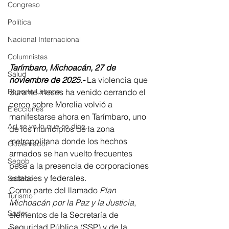
Congreso
Política
Nacional Internacional
Columnistas
Tarímbaro, Michoacán, 27 de 
Salud
noviembre de 2025.- 
La violencia que 
durante meses ha venido cerrando el 
Reporte Urbano
cerco sobre Morelia volvió a 
Elecciones
manifestarse ahora en Tarímbaro, uno 
Así se ve lo que se dice...
de los municipios de la zona 
metropolitana donde los hechos 
Gobernador
armados se han vuelto frecuentes 
Segob
pese a la presencia de corporaciones 
estatales y federales.
Sedeco
Como parte del llamado 
Plan 
Turismo
Michoacán por la Paz y la Justicia
, 
Sader
elementos de la Secretaría de 
Seguridad Pública (SSP) y de la 