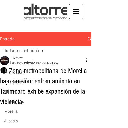
Entrada
Todas las entradas
Altorre
Todas las entradas
27 nov 2025
2 min de lectura
🔴 Zona metropolitana de Morelia
Michoacán
bajo presión: enfrentamiento en
Educación
Tarímbaro exhibe expansión de la
Cultura
violencia
Municipios
Morelia
Justicia