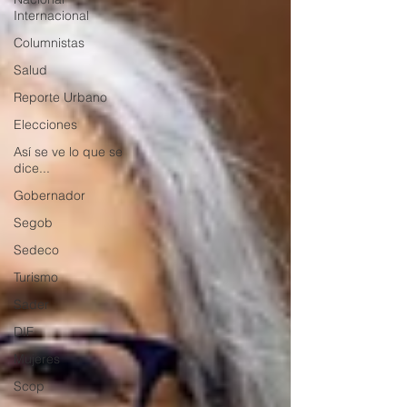
Internacional
Columnistas
Salud
Reporte Urbano
Elecciones
Así se ve lo que se
dice...
Gobernador
Segob
Sedeco
Turismo
Sader
DIF
Mujeres
Scop