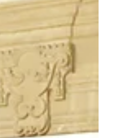
presidenta de la Comisión de Puntos
Constitucionales, Emma Rivera Camacho,
celebró la aprobación unánime del acuerdo
mediante el cual el Congreso del Estado
incorporó el 4 de marzo al Calendario
Cívico de Michoacán como el Día del
Aniversario de la Batalla del Fuerte de