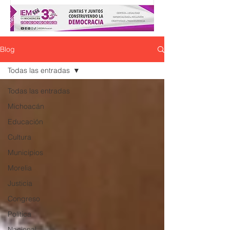
Blog
Todas las entradas
Todas las entradas
Michoacán
Educación
Cultura
Municipios
Morelia
Justicia
Congreso
Política
Nacional