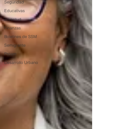
Seguridad
Educativas
Juventud
Finanzas
Boletines de SSM
Semigrante
Proam
Desarrollo Urbano