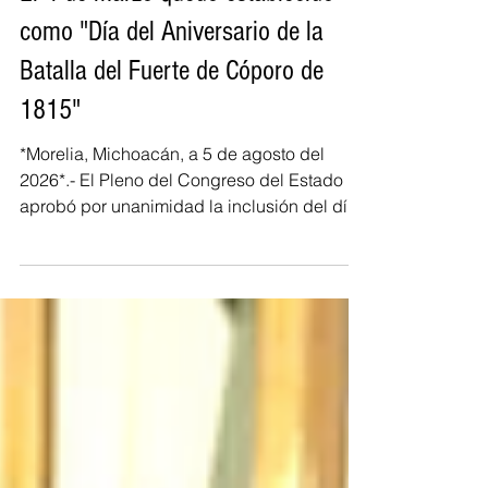
Congreso
El 4 de marzo quedó establecido
como "Día del Aniversario de la
Batalla del Fuerte de Cóporo de
1815"
*Morelia, Michoacán, a 5 de agosto del
2026*.- El Pleno del Congreso del Estado
aprobó por unanimidad la inclusión del día
4 de marzo de cada año en el Calendario
Cívico del Estado Libre y Soberano de
Michoacán de Ocampo, para que se
declare formalmente como el "Día del
Aniversario de la Batalla del Fuerte de
Cóporo de 1815". En Sesión Extraordinaria
que se llevó a cabo de manera virtual, las y