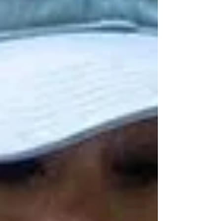
víctimas, inteligencia e investigación, y
comenzará a operar en una primera etapa
en las regiones de Uruapan, Apatzingán,
Tierra Caliente y Oriente. El secretario de
Seguridad Pública, José Antonio Cruz
Medina, informó que el plan se estructura en
cinco ejes: prevención y orient