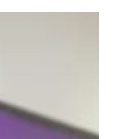
julio de 2026. – La diputada del Partido
Verde Ecologista de México (PVEM), Sandra
Arreola Ruiz, celebró el interés que ha
despertado la “Ley Cazzu” que determina
que un progenitor no puede impedir que
sus hijos obtengan un pasaporte para viajar
al extranjero cuando no existe un riesgo real
para los menores. “El respaldo social a esta
ley deja claro que la patria potestad es una
responsabilidad para cuid