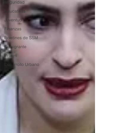
Seguridad
Educativas
Juventud
Finanzas
Boletines de SSM
Semigrante
Proam
Desarrollo Urbano