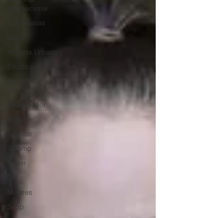
Internacional
Columnistas
Salud
Reporte Urbano
Elecciones
Así se ve lo que se
dice...
Gobernador
Segob
Sedeco
Turismo
Sader
DIF
Mujeres
Scop