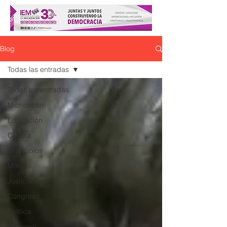
Blog
Todas las entradas
Todas las entradas
Michoacán
Educación
Cultura
Municipios
Morelia
Justicia
Congreso
Política
Nacional